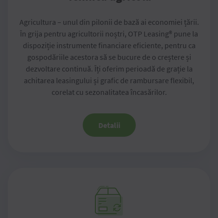
Agricultura – unul din pilonii de bază ai economiei țării.
În grija pentru agricultorii noștri, OTP Leasing® pune la
dispoziție instrumente financiare eficiente, pentru ca
gospodăriile acestora să se bucure de o creștere și
dezvoltare continuă. Îți oferim perioadă de grație la
achitarea leasingului și grafic de rambursare flexibil,
corelat cu sezonalitatea încasărilor.
Detalii