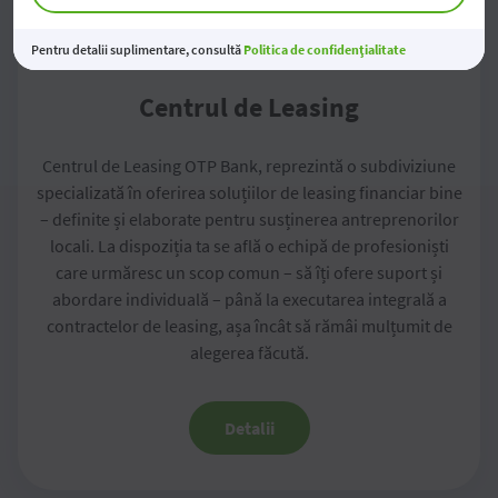
Pentru detalii suplimentare, consultă
Politica de confidențialitate
Centrul de Leasing
Centrul de Leasing OTP Bank, reprezintă o subdiviziune
specializată în oferirea soluțiilor de leasing financiar bine
– definite și elaborate pentru susținerea antreprenorilor
locali. La dispoziția ta se află o echipă de profesioniști
care urmăresc un scop comun – să îți ofere suport și
abordare individuală – până la executarea integrală a
contractelor de leasing, așa încât să rămâi mulțumit de
alegerea făcută.
Detalii