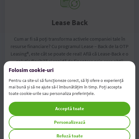
Lease Back
Cum ar fi să poți transforma activele companiei tale în
resurse financiare? Cu programul Lease – Back de la OTP
Leasing®, este cât se poate de real! Află că Lease-Back e o
soluție flexibilă și rapidă de finanțare prin care obții
lichidități necesare pentru dezvoltarea afacerii din
Folosim cookie-uri
proprietățile deținute în cadrul întreprinderii.
Pentru ca site-ul să funcționeze corect, să îți ofere o experiență
mai bună și să ne ajute să-l îmbunătățim în timp. Poți accepta
toate cookie-urile sau personaliza preferințele.
Detalii
Acceptă toate
Personalizează
Refuză toate