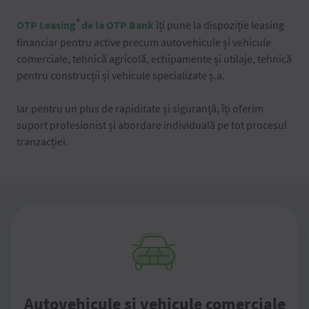
®
OTP Leasing
de la OTP Bank
îți pune la dispoziție leasing
financiar pentru active precum autovehicule și vehicule
comerciale, tehnică agricolă, echipamente și utilaje, tehnică
pentru construcții și vehicule specializate ș.a.
Iar pentru un plus de rapiditate și siguranță, îți oferim
suport profesionist și abordare individuală pe tot procesul
tranzacției.
Autovehicule și vehicule comerciale