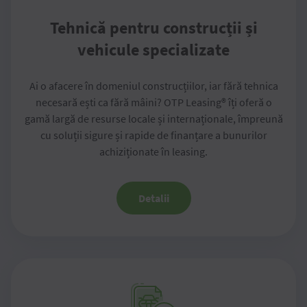
Tehnică pentru construcții și
vehicule specializate
Ai o afacere în domeniul construcțiilor, iar fără tehnica
necesară ești ca fără mâini? OTP Leasing® îți oferă o
gamă largă de resurse locale și internaționale, împreună
cu soluții sigure și rapide de finanțare a bunurilor
achiziționate în leasing.
Detalii