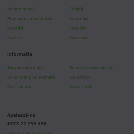
Despre bancă
Echipă
Publicarea informației
Acționari
Noutăți
Tendere
Carieră
Contacte
Informație
Termeni și condiții
Securitatea cardurilor
Sucursale și bancomate
Securitate
Curs valutar
Stare servicii
Apelează-ne
+373 22 256 456
Vreau să fiu contactat