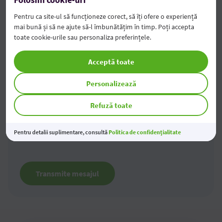
Pentru ca site-ul să funcționeze corect, să îți ofere o experiență
mai bună și să ne ajute să-l îmbunătățim în timp. Poți accepta
Mesaj
toate cookie-urile sau personaliza preferințele.
Acceptă toate
Personalizează
Refuză toate
Am luat cunoștință
cu prevederile prelucrării
Pentru detalii suplimentare, consultă
Politica de confidențialitate
datelor cu caracter personal
.
Transmite mesajul