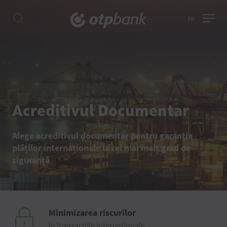
ro
Acreditivul Documentar
Alege acreditivul documentar pentru garanția
plăților internaționale la cel mai înalt grad de
siguranță
Minimizarea riscurilor
în tranzacțiile internaționale