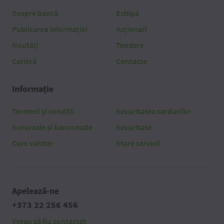
Despre bancă
Echipă
Publicarea informației
Acționari
Noutăți
Tendere
Carieră
Contacte
Informație
Termeni și condiții
Securitatea cardurilor
Sucursale și bancomate
Securitate
Curs valutar
Stare servicii
Apelează-ne
+373 22 256 456
Vreau să fiu contactat