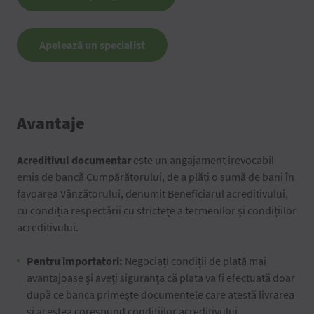
Apelează un specialist
Avantaje
Acreditivul documentar
este un angajament irevocabil
emis de bancă Cumpărătorului, de a plăti o sumă de bani în
favoarea Vânzătorului, denumit Beneficiarul acreditivului,
cu condiția respectării cu strictețe a termenilor și condițiilor
acreditivului.
Pentru importatori:
Negociați condiții de plată mai
avantajoase și aveți siguranța că plata va fi efectuată doar
după ce banca primește documentele care atestă livrarea
și acestea corespund condițiilor acreditivului.