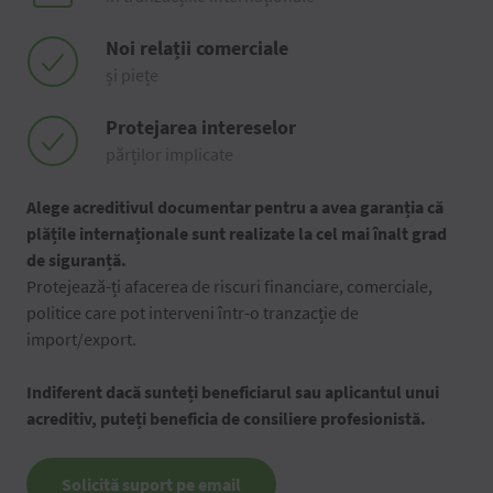
Noi relații comerciale
și piețe
Protejarea intereselor
părților implicate
Alege acreditivul documentar pentru a avea garanția că
plățile internaționale sunt realizate la cel mai înalt grad
de siguranță.
Protejează-ți afacerea de riscuri financiare, comerciale,
politice care pot interveni într-o tranzacție de
import/export.
Indiferent dacă sunteți beneficiarul sau aplicantul unui
acreditiv, puteți beneficia de consiliere profesionistă.
Solicită suport pe email