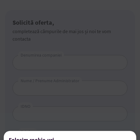
Solicită oferta,
completează câmpurile de mai jos și noi te vom
contacta
Denumirea companiei
Nume / Prenume Administrator
IDNO
Telefon
Folosim cookie-uri
+373