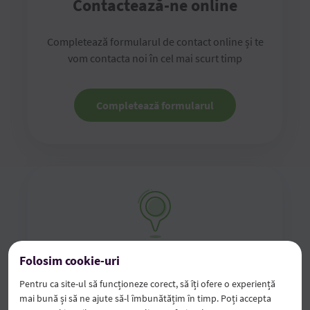
Contactează-ne online
Completează formularul de contact online și te
vom contacta noi în cel mai scurt timp
Completează formularul
Folosim cookie-uri
Vino la sucursală
Pentru ca site-ul să funcționeze corect, să îți ofere o experiență
mai bună și să ne ajute să-l îmbunătățim în timp. Poți accepta
Vino în oricare dintre sucursalele noastre cu