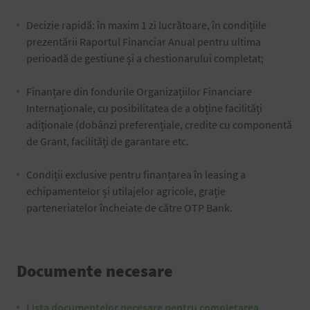
Decizie rapidă: în maxim 1 zi lucrătoare, în condițiile
prezentării Raportul Financiar Anual pentru ultima
perioadă de gestiune și a chestionarului completat;
Finanțare din fondurile Organizațiilor Financiare
Internaționale, cu posibilitatea de a obține facilități
adiționale (dobânzi preferențiale, credite cu componentă
de Grant, facilități de garantare etc.
Condiții exclusive pentru finanțarea în leasing a
echipamentelor și utilajelor agricole, grație
parteneriatelor încheiate de către OTP Bank.
Documente necesare
Lista documentelor necesare pentru completarea