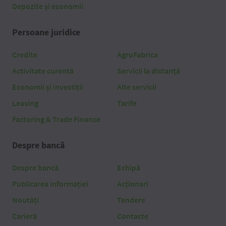
Depozite și economii
Persoane juridice
Credite
AgroFabrica
Activitate curentă
Servicii la distanță
Economii și investiții
Alte servicii
Leasing
Tarife
Factoring & Trade Finance
Despre bancă
Despre bancă
Echipă
Publicarea informației
Acționari
Noutăți
Tendere
Carieră
Contacte