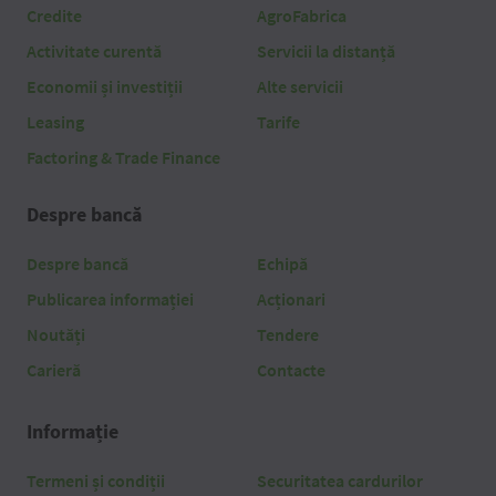
Credite
AgroFabrica
Activitate curentă
Servicii la distanță
Economii și investiții
Alte servicii
Leasing
Tarife
Factoring & Trade Finance
Despre bancă
Despre bancă
Echipă
Publicarea informației
Acționari
Noutăți
Tendere
Carieră
Contacte
Informație
Termeni și condiții
Securitatea cardurilor