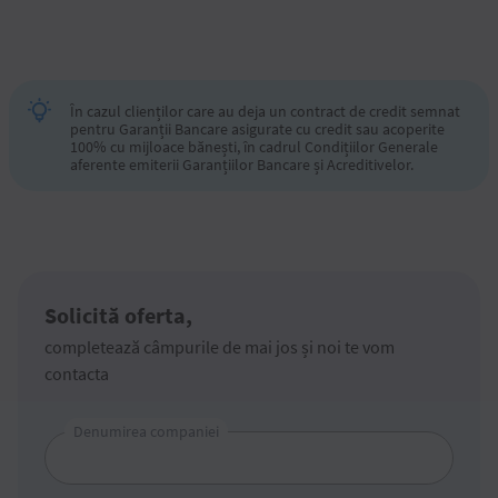
În cazul clienților care au deja un contract de credit semnat
pentru Garanții Bancare asigurate cu credit sau acoperite
100% cu mijloace bănești, în cadrul Condițiilor Generale
aferente emiterii Garanțiilor Bancare și Acreditivelor.
Solicită oferta,
completează câmpurile de mai jos și noi te vom
contacta
Denumirea companiei