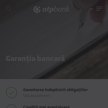
ro
Garanția bancară
Garantarea îndeplinirii obligațiilor
față de parteneri
Condiții mai avantajoase