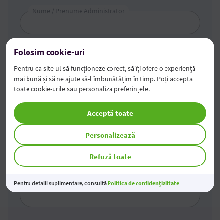
Nume / Prenume Administrator
Folosim cookie-uri
IDNO
Pentru ca site-ul să funcționeze corect, să îți ofere o experiență
mai bună și să ne ajute să-l îmbunătățim în timp. Poți accepta
toate cookie-urile sau personaliza preferințele.
Telefon
+373
Acceptă toate
Mesaj
Personalizează
Refuză toate
Pentru detalii suplimentare, consultă
Politica de confidențialitate