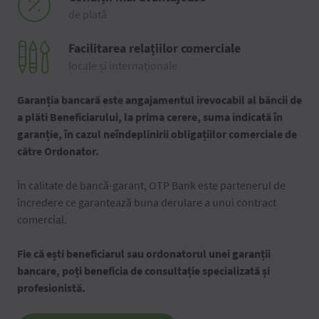
de plată
Facilitarea relațiilor comerciale
locale și internaționale
Garanția bancară este angajamentul irevocabil al băncii de
a plăti Beneficiarului, la prima cerere, suma indicată în
garanție, în cazul neîndeplinirii obligațiilor comerciale de
către Ordonator.
În calitate de bancă-garant, OTP Bank este partenerul de
încredere ce garantează buna derulare a unui contract
comercial.
Fie că ești beneficiarul sau ordonatorul unei garanții
bancare, poți beneficia de consultație specializată și
profesionistă.