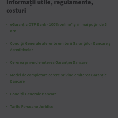
Informații utile, regulamente,
costuri
eGaranția OTP Bank - 100% online* și în mai puțin de 3
ore
Condiții Generale aferente emiterii Garanțiilor Bancare și
Acreditivelor
Cererea privind emiterea Garanției Bancare
Model de completare cerere privind emiterea Garanție
Bancare
Condiții Generale Bancare
Tarife Persoane Juridice