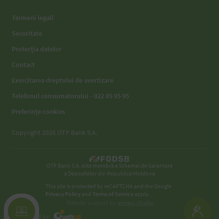
Termeni legali
Securitate
Protecția datelor
Contact
Exercitarea dreptului de avertizare
Telefonul consumatorului - 022 85 95 95
Preferințe cookies
Copyright 2026 OTP Bank S.A.
OTP Bank S.A. este membră a Schemei de Garantare
a Depozitelor din Republica Moldova
This site is protected by reCAPTCHA and the Google
Privacy Policy
and
Terms of Service
apply.
Website support by
amigo.studio
Developed by