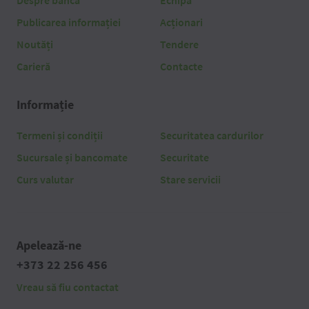
Despre bancă
Echipă
Publicarea informației
Acționari
Noutăți
Tendere
Carieră
Contacte
Informație
Termeni și condiții
Securitatea cardurilor
Sucursale și bancomate
Securitate
Curs valutar
Stare servicii
Apelează-ne
+373 22 256 456
Vreau să fiu contactat