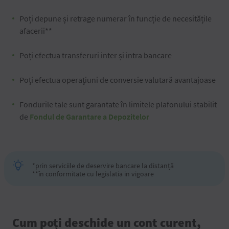
Poți depune și retrage numerar în funcție de necesitățile
afacerii**
Poți efectua transferuri inter și intra bancare
Poți efectua operațiuni de conversie valutară avantajoase
Fondurile tale sunt garantate în limitele plafonului stabilit
de
Fondul de Garantare a Depozitelor
*prin serviciile de deservire bancare la distanță
**în conformitate cu legislatia in vigoare
Cum poți deschide un cont curent,