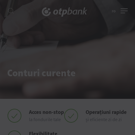
ro
Conturi curente
Acces non-stop
Operațiuni rapide
la fondurile tale
și eficiente zi de zi
Flexibilitate