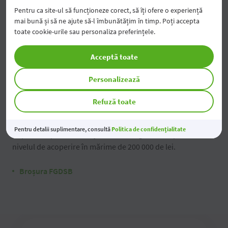
Pentru ca site-ul să funcționeze corect, să îți ofere o experiență
Tarife și condiții generale
mai bună și să ne ajute să-l îmbunătățim în timp. Poți accepta
toate cookie-urile sau personaliza preferințele.
Tarife pentru persoane juridice
Acceptă toate
Personalizează
Informații cu privire la Fondul de Garantare
Refuză toate
a Depozitelor Persoanelor Juridice
Pentru detalii suplimentare, consultă
Politica de confidențialitate
Depozitele persoanelor juridice sunt garantate până la
nivelul de acoperire în mărime de 200 000 de lei.
Broșura FGDSB