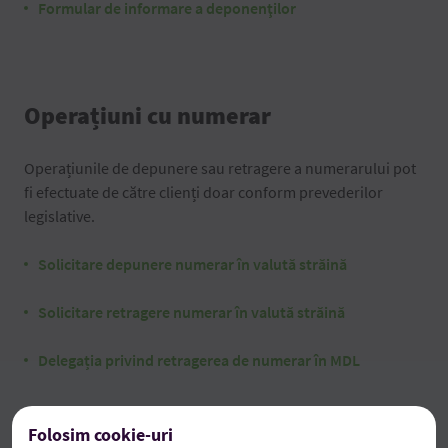
Formular de informare a deponenţilor
Operațiuni cu numerar
Operațiunile de depunere sau retragere a numerarului pot
fi efectuate de către clienți doar conform prevederilor
legislative.
Solicitare depunere numerar în valută străină
Solicitare retragere numerar în valută străină
Delegația privind retragerea de numerar în MDL
Folosim cookie-uri