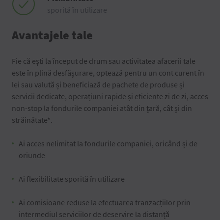
sporită în utilizare
Avantajele tale
Fie că ești la început de drum sau activitatea afacerii tale
este în plină desfășurare, optează pentru un cont curent în
lei sau valută și beneficiază de pachete de produse și
servicii dedicate, operațiuni rapide și eficiente zi de zi, acces
non-stop la fondurile companiei atât din țară, cât și din
străinătate*.
Ai acces nelimitat la fondurile companiei, oricând și de
oriunde
Ai flexibilitate sporită în utilizare
Ai comisioane reduse la efectuarea tranzacțiilor prin
intermediul serviciilor de deservire la distanță