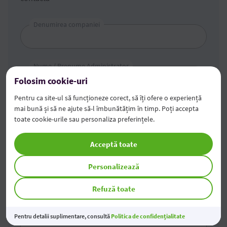
Denumirea companiei
Nume / Prenume Administrator
Folosim cookie-uri
Pentru ca site-ul să funcționeze corect, să îți ofere o experiență
IDNO
mai bună și să ne ajute să-l îmbunătățim în timp. Poți accepta
toate cookie-urile sau personaliza preferințele.
Acceptă toate
Telefon
+373
Personalizează
Refuză toate
Mesaj
Pentru detalii suplimentare, consultă
Politica de confidențialitate