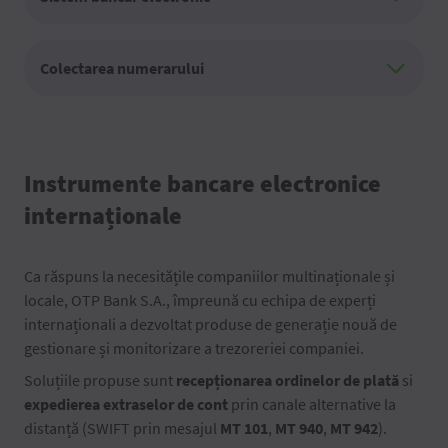
Colectarea numerarului
Instrumente bancare electronice
internaționale
Ca răspuns la necesitățile companiilor multinaționale și
locale, OTP Bank S.A., împreună cu echipa de experți
internaționali a dezvoltat produse de generație nouă de
gestionare și monitorizare a trezoreriei companiei.
Soluțiile propuse sunt
recepționarea ordinelor de plată
si
expedierea extraselor de cont
prin canale alternative la
distanță (SWIFT prin mesajul
MT 101
,
MT 940
,
MT 942
).