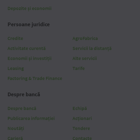
Depozite și economii
Persoane juridice
Credite
AgroFabrica
Activitate curentă
Servicii la distanță
Economii și investiții
Alte servicii
Leasing
Tarife
Factoring & Trade Finance
Despre bancă
Despre bancă
Echipă
Publicarea informației
Acționari
Noutăți
Tendere
Carieră
Contacte