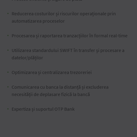
Reducerea costurilor și riscurilor operaționale prin
automatizarea proceselor
Procesarea și raportarea tranzacțiilor în formal real-time
Utilizarea standardului SWIFT în transfer și procesare a
datelor/plăților
Optimizarea și centralizarea trezoreriei
Comunicarea cu banca la distanță și excluderea
necesității de deplasare fizică la bancă
Expertiza și suportul OTP Bank