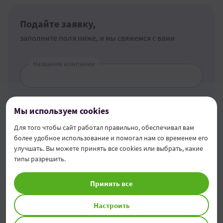
Подайте заявку,
заполните поля ниже, и мы свяжемся с вами
Название компании
Имя / Фамилия Администратора
Мы используем cookies
Для того чтобы сайт работал правильно, обеспечивал вам
более удобное использование и помогал нам со временем его
IDNO
улучшать. Вы можете принять все cookies или выбрать, какие
типы разрешить.
Принять все
Телефон
+373
Настроить