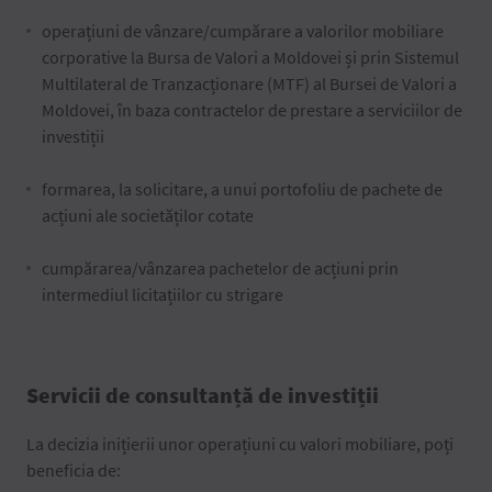
operațiuni de vânzare/cumpărare a valorilor mobiliare
corporative la Bursa de Valori a Moldovei și prin Sistemul
Multilateral de Tranzacționare (MTF) al Bursei de Valori a
Moldovei, în baza contractelor de prestare a serviciilor de
investiții
formarea, la solicitare, a unui portofoliu de pachete de
acțiuni ale societăților cotate
cumpărarea/vânzarea pachetelor de acțiuni prin
intermediul licitațiilor cu strigare
Servicii de consultanță de investiții
La decizia inițierii unor operațiuni cu valori mobiliare, poți
beneficia de: