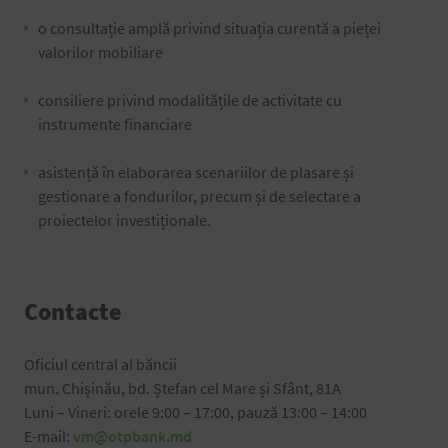
o consultație amplă privind situația curentă a pieței
valorilor mobiliare
consiliere privind modalitățile de activitate cu
instrumente financiare
asistență în elaborarea scenariilor de plasare și
gestionare a fondurilor, precum și de selectare a
proiectelor investiționale.
Contacte
Oficiul central al băncii
mun. Chișinău, bd. Ștefan cel Mare și Sfânt, 81A
Luni – Vineri: orele 9:00 – 17:00, pauză 13:00 – 14:00
E-mail:
vm@otpbank.md