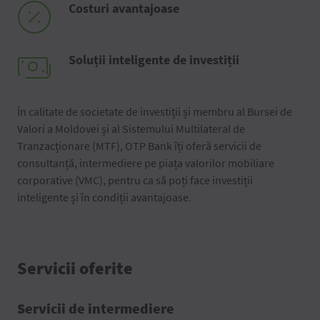
Costuri avantajoase
Soluții inteligente de investiții
În calitate de societate de investiții și membru al Bursei de
Valori a Moldovei și al Sistemului Multilateral de
Tranzacționare (MTF), OTP Bank îți oferă servicii de
consultanță, intermediere pe piața valorilor mobiliare
corporative (VMC), pentru ca să poți face investiții
inteligente și în condiții avantajoase.
Servicii oferite
Servicii de intermediere