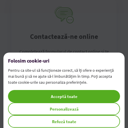
Contactează-ne online
Completează formularul de contact online și te
vom contacta noi în cel mai scurt timp
Folosim cookie-uri
Pentru ca site-ul să funcționeze corect, să îți ofere o experiență
mai bună și să ne ajute să-l îmbunătățim în timp. Poți accepta
Completează formularul
toate cookie-urile sau personaliza preferințele.
Acceptă toate
Personalizează
Refuză toate