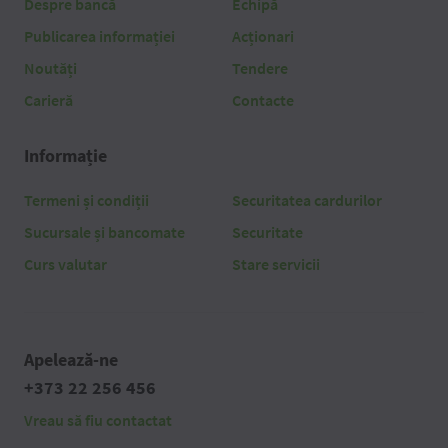
Despre bancă
Echipă
Publicarea informației
Acționari
Noutăți
Tendere
Carieră
Contacte
Informație
Termeni și condiții
Securitatea cardurilor
Sucursale și bancomate
Securitate
Curs valutar
Stare servicii
Apelează-ne
+373 22 256 456
Vreau să fiu contactat