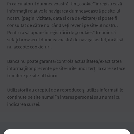
în calculatorul dumneavoastră. Un „cookie” înregistrează
informaţii relative la navigarea dumneavoastră pe site-ul
nostru (pagini vizitate, data şi ora de vizitare) şi poate fi
consultat de către noi când veţi reveni pe site-ul nostru.
Pentru a vă opune înregistrării de „cookies” trebuie să
setaţi browserul dumneavoastră de navigat astfel, încât să
nu accepte cookie-uri.
Banca nu poate garanta/controla actualitatea/exactitatea
informaţiilor prezente pe site-urile unor terţi la care se face
trimitere pe site-ul băncii.
Utilizatorii au dreptul de a reproduce şi utiliza informaţiile
conţinute pe site numai în interes personal sau numai cu
indicarea sursei.