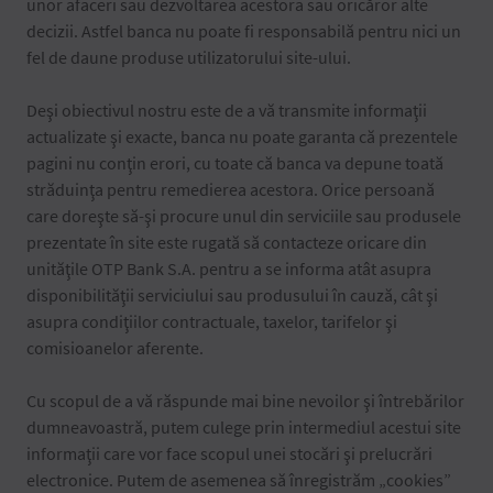
unor afaceri sau dezvoltarea acestora sau oricăror alte
decizii. Astfel banca nu poate fi responsabilă pentru nici un
fel de daune produse utilizatorului site-ului.
Deşi obiectivul nostru este de a vă transmite informaţii
actualizate şi exacte, banca nu poate garanta că prezentele
pagini nu conţin erori, cu toate că banca va depune toată
străduinţa pentru remedierea acestora. Orice persoană
care doreşte să-şi procure unul din serviciile sau produsele
prezentate în site este rugată să contacteze oricare din
unităţile OTP Bank S.A. pentru a se informa atât asupra
disponibilităţii serviciului sau produsului în cauză, cât şi
asupra condiţiilor contractuale, taxelor, tarifelor şi
comisioanelor aferente.
Cu scopul de a vă răspunde mai bine nevoilor şi întrebărilor
dumneavoastră, putem culege prin intermediul acestui site
informaţii care vor face scopul unei stocări şi prelucrări
electronice. Putem de asemenea să înregistrăm „cookies”