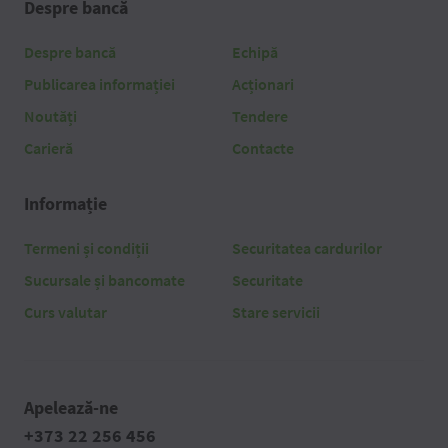
Despre bancă
Despre bancă
Echipă
Publicarea informației
Acționari
Noutăți
Tendere
Carieră
Contacte
Informație
Termeni și condiții
Securitatea cardurilor
Sucursale și bancomate
Securitate
Curs valutar
Stare servicii
Apelează-ne
+373 22 256 456