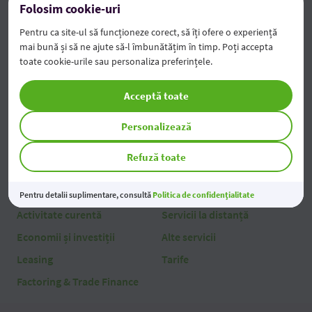
Folosim cookie-uri
Persoane fizice
Pentru ca site-ul să funcționeze corect, să îți ofere o experiență
mai bună și să ne ajute să-l îmbunătățim în timp. Poți accepta
Credite
Servicii la distanță
toate cookie-urile sau personaliza preferințele.
Carduri
Alte servicii
Acceptă toate
Deservire curentă
Tarife
Depozite și economii
Personalizează
Refuză toate
Persoane juridice
Credite
AgroFabrica
Pentru detalii suplimentare, consultă
Politica de confidențialitate
Activitate curentă
Servicii la distanță
Economii și investiții
Alte servicii
Leasing
Tarife
Factoring & Trade Finance