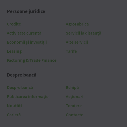
Persoane juridice
Credite
AgroFabrica
Activitate curentă
Servicii la distanță
Economii și investiții
Alte servicii
Leasing
Tarife
Factoring & Trade Finance
Despre bancă
Despre bancă
Echipă
Publicarea informației
Acționari
Noutăți
Tendere
Carieră
Contacte