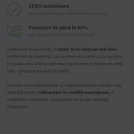
ZERO comisioane
de analiză dosar și administrare lunară
Finanțare de până la 90%
din valoarea imobilului procurat*
Indiferent de anotimp, în
CASA TA te simți cel mai bine
.
Indiferent de anotimp, noi suntem aici pentru a te susține,
în poate unul dintre cele mai importante proiecte ale vieții
tale – procurarea unei locuințe.
Ia acum un credit ipotecar și scapă de povara chiriilor sau
optează pentru
refinanțare în condiții avantajoase
, a
creditelor imobiliare contractate de la alte instituții
financiare.