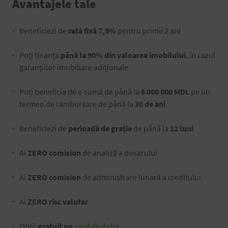
Avantajele tale
Beneficiezi de
rată fixă 7,9%
pentru primii 2 ani
Poți finanța
până la 90% din valoarea imobilului
, în cazul
garanțiilor imobiliare adiționale
Poți beneficia de o sumă de până la
6 000 000 MDL
pe un
termen de rambursare de până la
30 de ani
Beneficiezi de
perioadă de grație
de până la
12 luni
Ai
ZERO comision
de analiză a dosarului
Ai
ZERO comision
de administrare lunară a creditului
Ai
ZERO risc valutar
Obții
gratuit un
card de debit