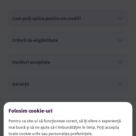
Cum poți aplica pentru un credit?
Criterii de eligibilitate
Venituri acceptate
Garanții
Documente necesare
Folosim cookie-uri
Pentru ca site-ul să funcționeze corect, să îți ofere o experiență
mai bună și să ne ajute să-l îmbunătățim în timp. Poți accepta
toate cookie-urile sau personaliza preferințele.