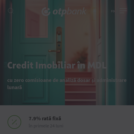
ro
Credit Imobiliar în MDL
cu zero comisioane de analiză dosar și administrare
lunară
7.9% rată fixă
în primele 24 luni