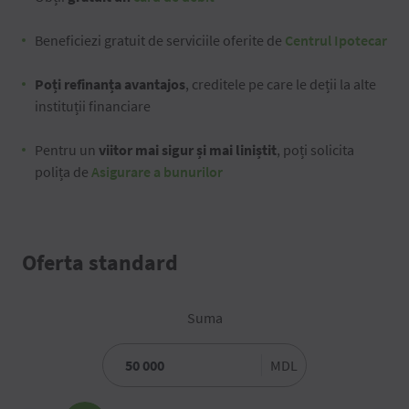
Beneficiezi gratuit de serviciile oferite de
Centrul Ipotecar
Poți refinanța avantajos
, creditele pe care le deții la alte
instituții financiare
Pentru un
viitor mai sigur și mai liniștit
, poți solicita
polița de
Asigurare a bunurilor
Oferta standard
Suma
MDL