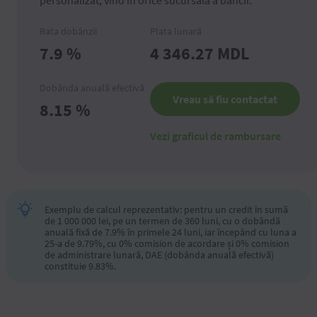
personalizat, vino în orice sucursală a băncii.
Rata dobânzii
Plata lunară
7.9
%
4 346.27
MDL
Dobânda anuală efectivă
Vreau să fiu contactat
8.15
%
Vezi graficul de rambursare
Exemplu de calcul reprezentativ: pentru un credit în sumă
de 1 000 000 lei, pe un termen de 360 luni, cu o dobândă
anuală fixă de 7.9% în primele 24 luni, iar începând cu luna a
25-a de 9.79%, cu 0% comision de acordare și 0% comision
de administrare lunară, DAE (dobânda anuală efectivă)
constituie 9.83%.