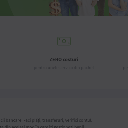
ZERO costuri
pentru unele servicii din pachet
pe
cii bancare. Faci plăți, transferuri, verifici contul.
te din același mod în care îți gestionezi banii.