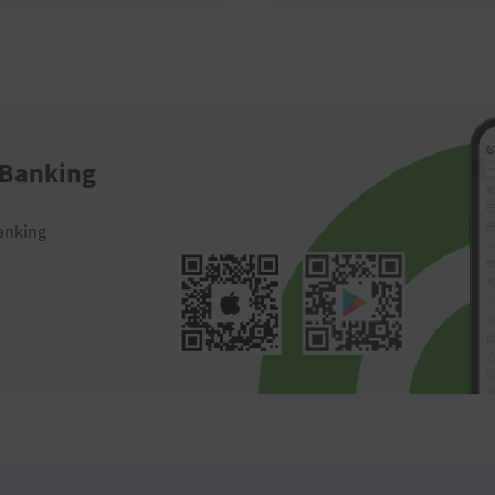
 Banking
anking