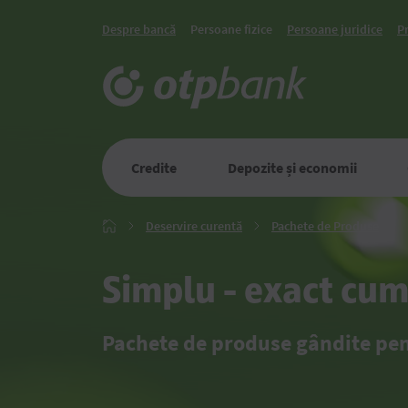
Despre bancă
Persoane fizice
Persoane juridice
P
Credite
Depozite și economii
Deservire
Pach
Deservire curentă
Pachete de Produse
Главная
curentă
de
Prod
Simplu - exact cum 
Pachete de produse gândite pent