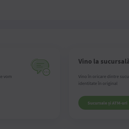
Vino la sucursal
te vom
Vino în oricare dintre suc
identitate în original
Sucursale și ATM-uri