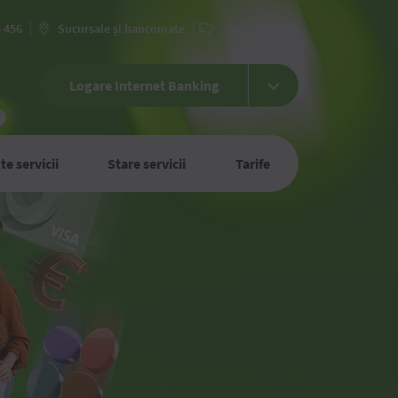
6 456
Sucursale și bancomate
Ro
Ru
En
Logare Internet Banking
te servicii
Stare servicii
Tarife