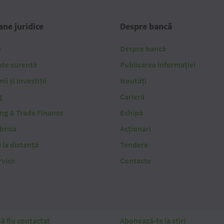
ne juridice
Despre bancă
e
Despre bancă
ate curentă
Publicarea informației
i și investiții
Noutăți
g
Carieră
ing & Trade Finance
Echipă
brica
Acționari
i la distanță
Tendere
vicii
Contacte
ă fiu contactat
Abonează-te la știri