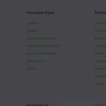
Persoane fizice
Persoa
Credite
Credit
Carduri
Activit
Deservire curentă
Economi
Depozite și economii
Leasin
Servicii la distanță
Factor
Alte servicii
AgroFa
Tarife
Servici
Alte ser
Tarife
Vreau s
Apelează-ne