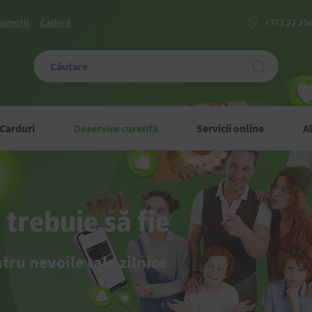
romoții
Carieră
+373 22 25
Carduri
Deservire curentă
Servicii online
Al
ete
use
trebuie să fie
ru nevoile tale zilnice