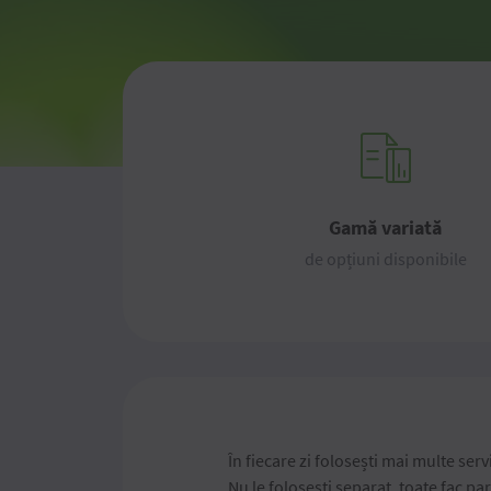
Gamă variată
de opțiuni disponibile
În fiecare zi folosești mai multe servi
Nu le folosești separat, toate fac par