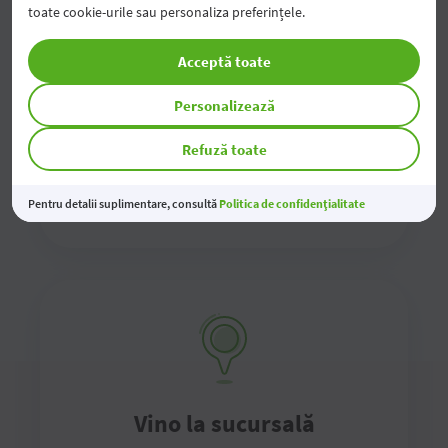
toate cookie-urile sau personaliza preferințele.
Contactează-ne online
Acceptă toate
Completează formularul de contact online și te
Personalizează
vom contacta noi în cel mai scurt timp
Refuză toate
Completează formularul
Pentru detalii suplimentare, consultă
Politica de confidențialitate
Vino la sucursală