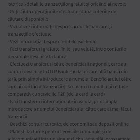
istoricul/detaliile tranzacțiilor gratuit și oricând ai nevoie
- Poți căuta operațiunile efectuate, după criteriile de
căutare disponibile
- Vizualizezi informații despre cardurile bancare și
tranzacțiile efectuate
- Vezi informația despre creditele existente
- Faci transferuri gratuite, în lei sau valută, între conturile
personale deschise la bancă
- Efectuezi transferuri către beneficiarii naționali, care au
conturi deschise la OTP Bank sau la oricare altă bancă din
țară, prin simpla introducere a numelui Beneficiarului către
care ai mai făcut tranzacții și la costuri cu mult mai reduse
comparativ cu serviciile P2P (de la card la card)
- Faci transferuri internaționale în valută, prin simpla
introducere a numelui Beneficiarului către care ai mai făcut
tranzacții
- Deschizi conturi curente, de economii sau depozit online
- Plătești facturile pentru serviciile comunale și de
telecomunicații într-un singur click și seta plăți programate