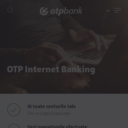
ro
OTP Internet Banking
Ai toate conturile tale
într-o singură aplicație
Vezi operațiunile efectuate