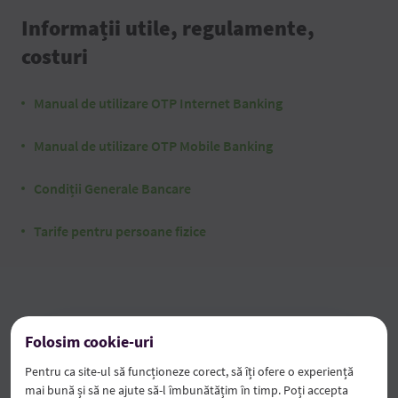
Informații utile, regulamente,
costuri
Manual de utilizare OTP Internet Banking
Manual de utilizare OTP Mobile Banking
Condiții Generale Bancare
Tarife pentru persoane fizice
Folosim cookie-uri
Pentru ca site-ul să funcționeze corect, să îți ofere o experiență
mai bună și să ne ajute să-l îmbunătățim în timp. Poți accepta