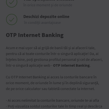
în orice moment și de oriunde
Deschizi depozite online
în condiții avantajoase
OTP Internet Banking
Acum e mai ușor să ai grijă de banii tăi și ai afacerii tale,
pentru că ai toate conturile într-o singură aplicație! Da, ai
înțeles bine, poți gestiona profilul personal și cel de afaceri,
într-o singură aplicație web -
OTP Internet Banking
.
Cu OTP Internet Banking ai acces la conturile bancare în
orice moment, de oriunde în lume și în deplină siguranță,
de pe orice calculator sau tabletă conectate la Internet.
- Ai acces nelimitat la conturile bancare, oriunde te-ai afla
- Poți vizualiza soldul conturilor tale în timp real și descărca