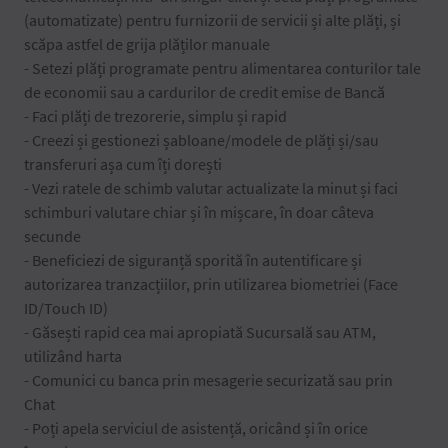
(automatizate) pentru furnizorii de servicii și alte plăți, și
scăpa astfel de grija plăților manuale
- Setezi plăți programate pentru alimentarea conturilor tale
de economii sau a cardurilor de credit emise de Bancă
- Faci plăți de trezorerie, simplu și rapid
- Creezi și gestionezi șabloane/modele de plăți și/sau
transferuri așa cum îți dorești
- Vezi ratele de schimb valutar actualizate la minut și faci
schimburi valutare chiar și în mișcare, în doar câteva
secunde
- Beneficiezi de siguranță sporită în autentificare și
autorizarea tranzacțiilor, prin utilizarea biometriei (Face
ID/Touch ID)
- Găsești rapid cea mai apropiată Sucursală sau ATM,
utilizând harta
- Comunici cu banca prin mesagerie securizată sau prin
Chat
- Poți apela serviciul de asistență, oricând și în orice