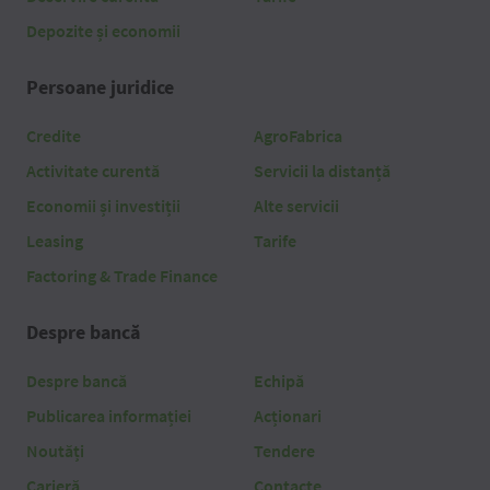
Depozite și economii
Persoane juridice
Credite
AgroFabrica
Activitate curentă
Servicii la distanță
Economii și investiții
Alte servicii
Leasing
Tarife
Factoring & Trade Finance
Despre bancă
Despre bancă
Echipă
Publicarea informației
Acționari
Noutăți
Tendere
Carieră
Contacte