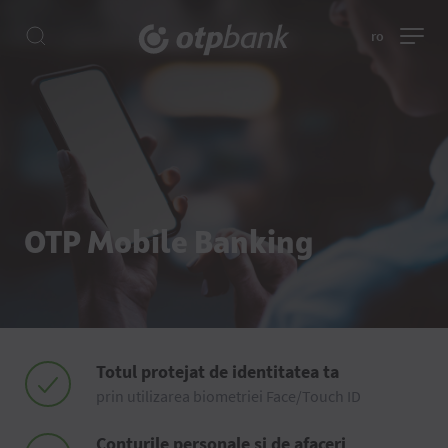
ro
OTP Mobile Banking
Totul protejat de identitatea ta
prin utilizarea biometriei Face/Touch ID
Conturile personale și de afaceri