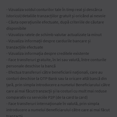
- Vizualiza soldul conturilor tale în timp real și descărca
istoricul/detaliile tranzacțiilor gratuit și oricând ai nevoie
- Căuta operațiunile efectuate, după criteriile de căutare
disponibile
- Vizualiza ratele de schimb valutar actualizate la minut
- Vizualiza informații despre cardurile bancare și
tranzacțiile efectuate
- Vizualiza informația despre creditele existente
- Face transferuri gratuite, în lei sau valută, între conturile
personale deschise la bancă
- Efectua transferuri către beneficiarii naționali, care au
conturi deschise la OTP Bank sau la oricare altă bancă din
țară, prin simpla introducere a numelui Beneficiarului către
care ai mai făcut tranzacții și la costuri cu mult mai reduse
comparativ cu serviciile P2P (de la card la card)
- Face transferuri internaționale în valută, prin simpla
introducere a numelui Beneficiarului către care ai mai făcut
tranzacții