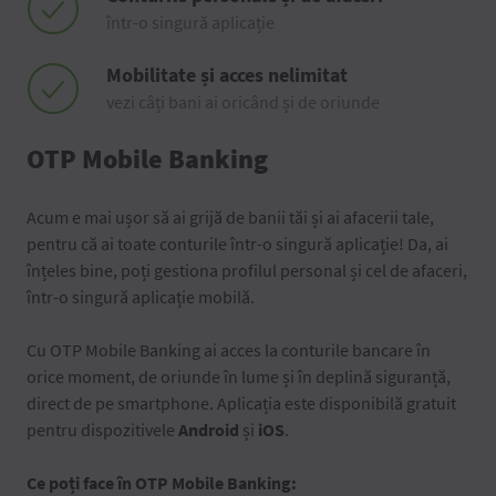
într-o singură aplicație
Mobilitate și acces nelimitat
vezi câți bani ai oricând și de oriunde
OTP Mobile Banking
Acum e mai ușor să ai grijă de banii tăi și ai afacerii tale,
pentru că ai toate conturile într-o singură aplicație! Da, ai
înțeles bine, poți gestiona profilul personal și cel de afaceri,
într-o singură aplicație mobilă.
Cu OTP Mobile Banking ai acces la conturile bancare în
orice moment, de oriunde în lume și în deplină siguranță,
direct de pe smartphone. Aplicația este disponibilă gratuit
pentru dispozitivele
Android
și
iOS
.
Ce poți face în OTP Mobile Banking: