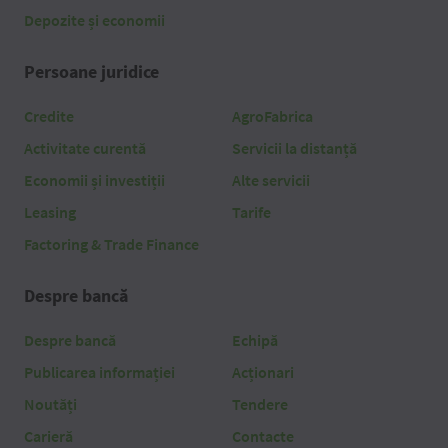
Depozite și economii
Persoane juridice
Credite
AgroFabrica
Activitate curentă
Servicii la distanță
Economii și investiții
Alte servicii
Leasing
Tarife
Factoring & Trade Finance
Despre bancă
Despre bancă
Echipă
Publicarea informației
Acționari
Noutăți
Tendere
Carieră
Contacte