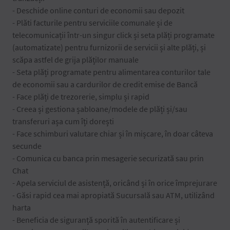
- Deschide online conturi de economii sau depozit
- Plăti facturile pentru serviciile comunale și de
telecomunicații într-un singur click și seta plăți programate
(automatizate) pentru furnizorii de servicii și alte plăți, și
scăpa astfel de grija plăților manuale
- Seta plăți programate pentru alimentarea conturilor tale
de economii sau a cardurilor de credit emise de Bancă
- Face plăți de trezorerie, simplu și rapid
- Creea și gestiona șabloane/modele de plăți și/sau
transferuri așa cum îți dorești
- Face schimburi valutare chiar și în mișcare, în doar câteva
secunde
- Comunica cu banca prin mesagerie securizată sau prin
Chat
- Apela serviciul de asistență, oricând și în orice împrejurare
- Găsi rapid cea mai apropiată Sucursală sau ATM, utilizând
harta
- Beneficia de siguranță sporită în autentificare și