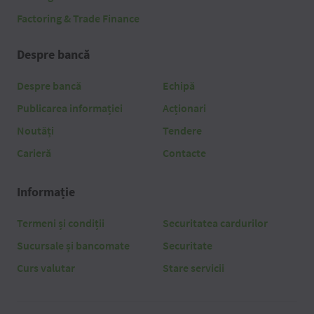
Factoring & Trade Finance
Despre bancă
Despre bancă
Echipă
Publicarea informației
Acționari
Noutăți
Tendere
Carieră
Contacte
Informație
Termeni și condiții
Securitatea cardurilor
Sucursale și bancomate
Securitate
Curs valutar
Stare servicii