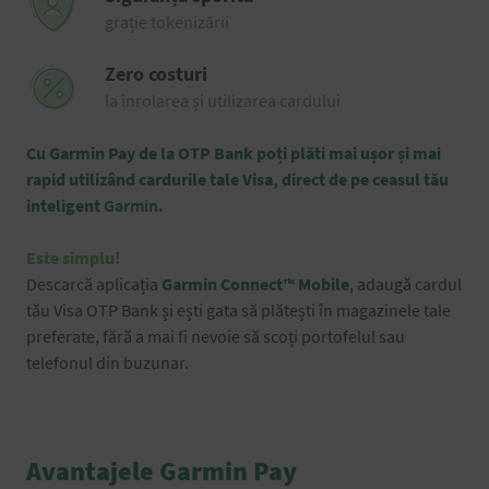
grație tokenizării
Zero costuri
la înrolarea și utilizarea cardului
Cu Garmin Pay de la OTP Bank poți plăti mai ușor și mai
rapid utilizând cardurile tale Visa, direct de pe
ceasul
tău
inteligent
Garmin
.
Este simplu!
Descarcă aplicația
Garmin Connect™ Mobile
, adaugă cardul
tău Visa OTP Bank și ești gata să plătești în magazinele tale
preferate, fără a mai fi nevoie să scoți portofelul sau
telefonul din buzunar.
Avantajele Garmin Pay