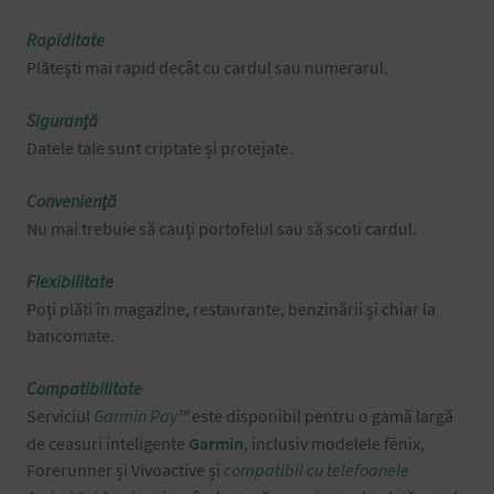
Rapiditate
Plătești mai rapid decât cu cardul sau numerarul.
Siguranță
Datele tale sunt criptate și protejate.
Conveniență
Nu mai trebuie să cauți portofelul sau să scoti cardul.
Flexibilitate
Poți plăti în magazine, restaurante, benzinării și
chia
r la
bancomate.
Compatibilitate
Serviciul
Garmin Pay™
este disponibil pentru o gamă largă
de ceasuri inteligente
Garmin
, inclusiv modelele fēnix,
Forerunner și Vívoactive și
compatibil cu telefoanele