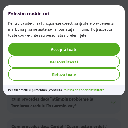
Folosim cookie-uri
Este necesar să introduci codul PIN al cardului
Pentru ca site-ul să funcționeze corect, să îți ofere o experiență
atunci când plătești cu ceasul?
mai bună și să ne ajute să-l îmbunătățim în timp. Poți accepta
toate cookie-urile sau personaliza preferințele.
Există o taxă sau un comision pentru plățile făcute
Acceptă toate
cu aplicația Garmin Pay?
Personalizează
Cum schimb / modific cardul implicit în Garmin
Refuză toate
Pay?
Pentru detalii suplimentare, consultă
Politica de confidențialitate
Cum procedez dacă întâmpin probleme la
înrolarea cardului în Garmin Pay?
Cum procedez dacă Cardul / Ceasul este pierdut /