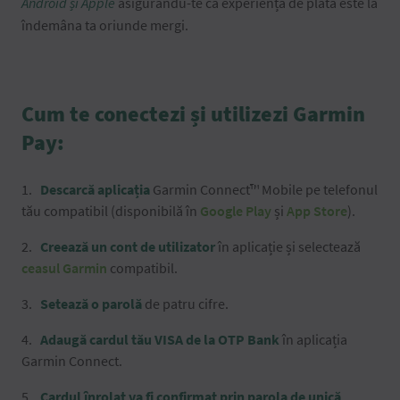
Android și Apple
asigurându-te că experiența de plată este la
îndemâna ta oriunde mergi.
Cum te conectezi și utilizezi Garmin
Pay:
Descarcă aplicația
Garmin Connect™ Mobile pe telefonul
tău compatibil (disponibilă în
Google Play
și
App Store
).
Creează un cont de utilizator
în aplicație și selectează
ceasul Garmin
compatibil.
Setează o parolă
de patru cifre.
Adaugă cardul tău VISA de la OTP Bank
în aplicația
Garmin Connect.
Cardul înrolat va fi confirmat prin parola de unică