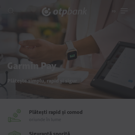
ro
Garmin Pay
Plătește simplu, rapid și sigur
Plătești rapid și comod
oriunde în lume
Siguranță sporită