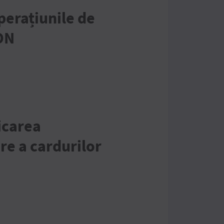
perațiunile de
ON
icarea
are a cardurilor