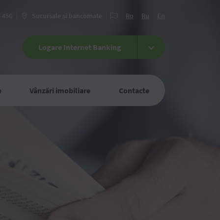
6 456
Sucursale și bancomate
Ro
Ru
En
Logare Internet Banking
e
Vânzări imobiliare
Contacte