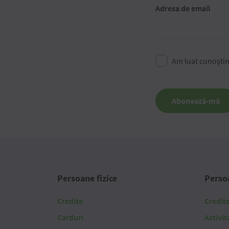
Adresa de email
Am luat cunoști
Abonează-mă
Persoane fizice
Persoa
Credite
Credit
Carduri
Activit