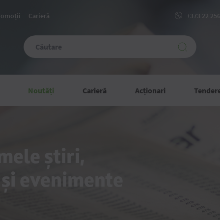
romoții
Carieră
+373 22 25
Noutăți
Carieră
Acționari
Tender
mele știri,
 și evenimente