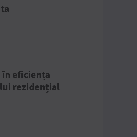
 ta
 în eficiența
lui rezidențial