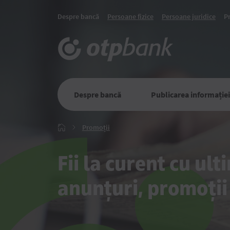
Despre bancă
Persoane fizice
Persoane juridice
P
Despre bancă
Publicarea informației
Promoții
Promoții
Главная
Fii la curent cu ulti
anunțuri, promoții