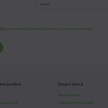
nță
cu prevederile prelucrării datelor cu caracter personal
.
ne juridice
Despre bancă
e
Despre bancă
ate curentă
Publicarea informației