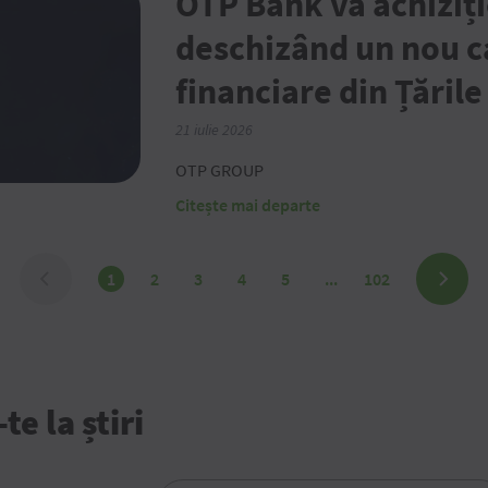
OTP Bank va achiziț
deschizând un nou ca
financiare din Țările
21 iulie 2026
OTP GROUP
Citește mai departe
1
2
3
4
5
...
102
e la știri