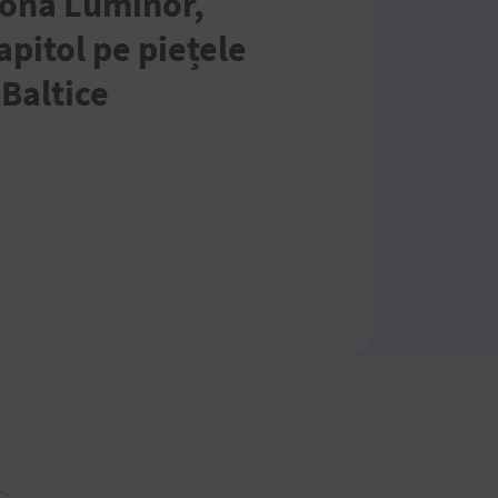
iona Luminor,
pitol pe piețele
 Baltice