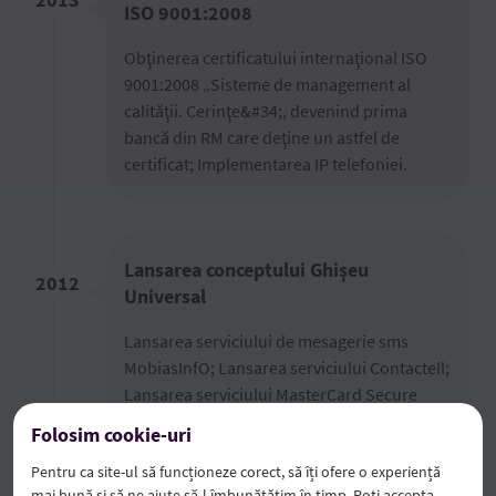
ISO 9001:2008
Obţinerea certiﬁcatului internaţional ISO
9001:2008 „Sisteme de management al
calităţii. Cerinţe&#34;, devenind prima
bancă din RM care deţine un astfel de
certiﬁcat; Implementarea IP telefoniei.
Lansarea conceptului Ghişeu
2012
Universal
Lansarea serviciului de mesagerie sms
MobiasInfO; Lansarea serviciului Contactell;
Lansarea serviciului MasterCard Secure
Code - securizarea plăţilor efectuate prin
Folosim cookie-uri
Internet.
Pentru ca site-ul să funcționeze corect, să îți ofere o experiență
mai bună și să ne ajute să-l îmbunătățim în timp. Poți accepta