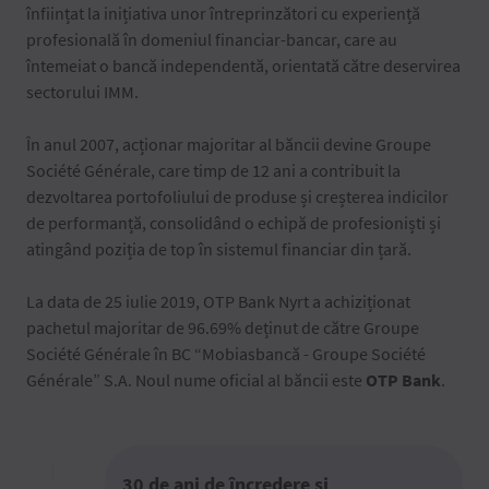
înființat la inițiativa unor întreprinzători cu experiență
profesională în domeniul financiar-bancar, care au
întemeiat o bancă independentă, orientată către deservirea
sectorului IMM.
În anul 2007, acționar majoritar al băncii devine Groupe
Société Générale, care timp de 12 ani a contribuit la
dezvoltarea portofoliului de produse și creșterea indicilor
de performanță, consolidând o echipă de profesioniști și
atingând poziția de top în sistemul financiar din țară.
La data de 25 iulie 2019, OTP Bank Nyrt a achiziționat
pachetul majoritar de 96.69% deținut de către Groupe
Société Générale în BC “Mobiasbancă - Groupe Société
Générale” S.A. Noul nume oficial al băncii este
OTP Bank
.
30 de ani de încredere şi