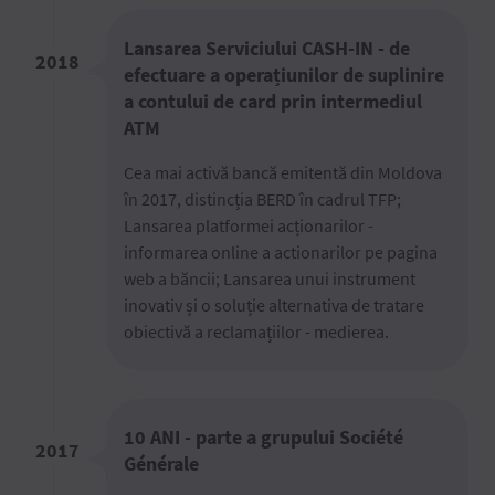
Lansarea Serviciului CASH-IN - de
2018
efectuare a operațiunilor de suplinire
a contului de card prin intermediul
ATM
Cea mai activă bancă emitentă din Moldova
în 2017, distincția BERD în cadrul TFP;
Lansarea platformei acționarilor -
informarea online a actionarilor pe pagina
web a băncii; Lansarea unui instrument
inovativ și o soluție alternativa de tratare
obiectivă a reclamațiilor - medierea.
10 ANI - parte a grupului Société
2017
Générale