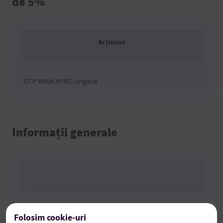
de 5%
Acționar
OTP BANK NYRT, Ungaria
Informații generale
Tipul și clasa valorilor mobiliare
Folosim cookie-uri