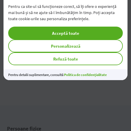
Pentru ca site-ul să funcționeze corect, să îți ofere o experiență
Țara
mai bună și să ne ajute să-l îmbunătățim în timp. Poți accepta
toate cookie-urile sau personaliza preferințele.
Codul ISIN
Acceptă toate
Valorile mobiliare - admise spre tranzacționare la piața
reglementată
Personalizează
Registrul acționarilor băncii
Refuză toate
Contacte
Pentru detalii suplimentare, consultă
Politica de confidențialitate
Persoane fizice