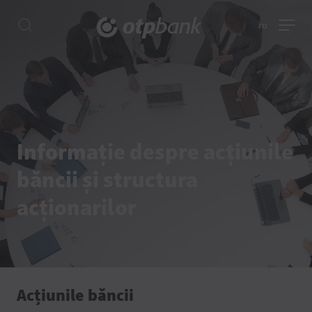
ro
Informație despre acțiunile
băncii și structura
acționarilor
Acțiunile băncii