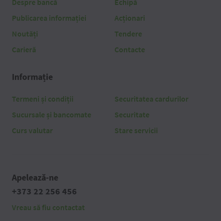
Despre bancă
Echipă
Publicarea informației
Acționari
Noutăți
Tendere
Carieră
Contacte
Informație
Termeni și condiții
Securitatea cardurilor
Sucursale și bancomate
Securitate
Curs valutar
Stare servicii
Apelează-ne
+373 22 256 456
Vreau să fiu contactat