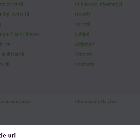
ate curentă
Publicarea informației
i și investiții
Noutăți
g
Carieră
ing & Trade Finance
Echipă
brica
Acționari
i la distanță
Tendere
vicii
Contacte
ă fiu contactat
Abonează-te la știri
ie-uri