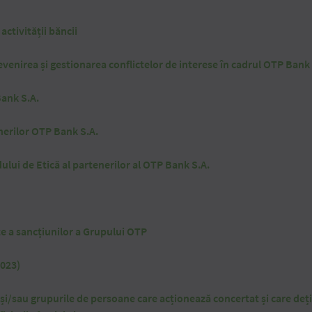
 activității băncii
prevenirea și gestionarea conflictelor de interese în cadrul OTP Bank
Bank S.A.
enerilor OTP Bank S.A.
ului de Etică al partenerilor al OTP Bank S.A.
te a sancțiunilor a Grupului OTP
2023)
 și/sau grupurile de persoane care acționează concertat și care dețin