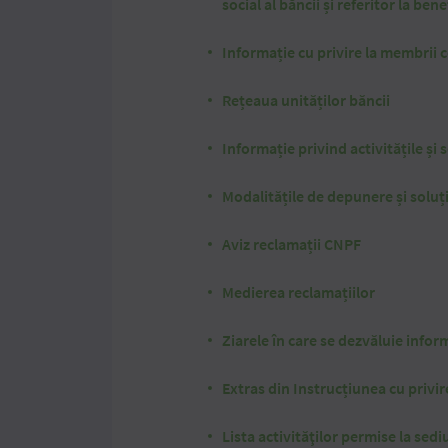
social al băncii și referitor la bene
Informație cu privire la membrii c
Rețeaua unităților băncii
Informație privind activitățile și 
Modalitățile de depunere și soluț
Aviz reclamații CNPF
Medierea reclamațiilor
Ziarele în care se dezvăluie infor
Extras din Instrucțiunea cu privir
Lista activităţilor permise la sed