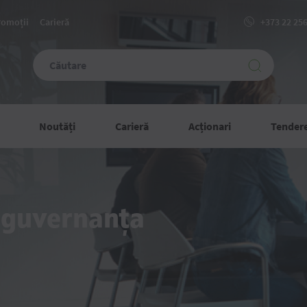
romoții
Carieră
+373 22 25
Noutăți
Carieră
Acționari
Tender
uvernanța
ăncii
d guvernanța