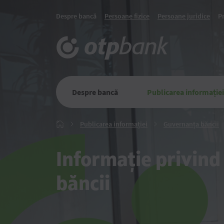
Despre bancă
Persoane fizice
Persoane juridice
P
Despre bancă
Publicarea informației
Publicarea
G
Publicarea informației
Guvernanța băncii
Главная
informației
b
Informație privin
băncii