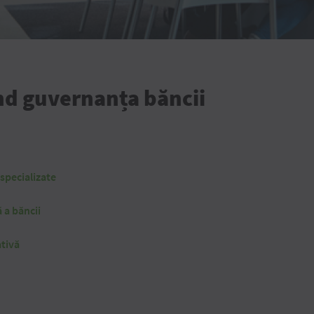
nd guvernanța băncii
specializate
 a băncii
tivă