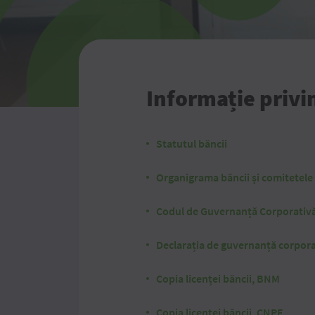
Informație privi
Statutul băncii
Organigrama băncii și comitetele 
Codul de Guvernanță Corporativă
Declarația de guvernanță corpora
Copia licenței băncii, BNM
Copia licenței băncii, CNPF