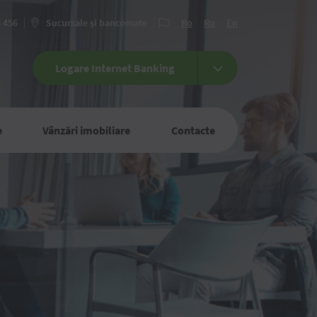
6 456
Sucursale și bancomate
Ro
Ru
En
Logare Internet Banking
e
Vânzări imobiliare
Contacte