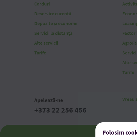
Carduri
Activit
Deservire curentă
Economi
Depozite și economii
Leasin
Servicii la distanță
Factor
Alte servicii
AgroFa
Tarife
Servici
Alte ser
Tarife
Vreau s
Apelează-ne
+373 22 256 456
Folosim cook