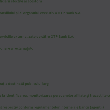
ficiarii efectivi ai acestora
onsiliului și al organului executiv a OTP Bank S.A.
serviciile externalizate de către OTP Bank S.A.
ionare a reclamațiilor
mația destinată publicului larg
e la identificarea, monitorizarea persoanelor afiliate și trazacțiile 
iul respectiv conform regulamentelor interne ale băncii (agenţii)