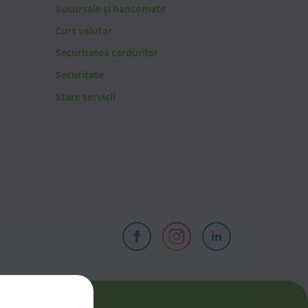
Sucursale și bancomate
Curs valutar
Securitatea cardurilor
Securitate
Stare servicii