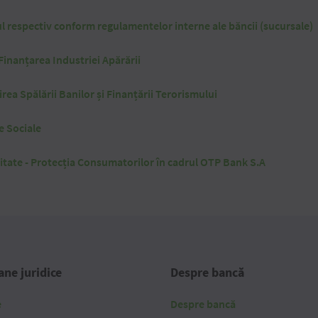
iul respectiv conform regulamentelor interne ale băncii (sucursale)
Finanțarea Industriei Apărării
irea Spălării Banilor și Finanțării Terorismului
e Sociale
tate - Protecția Consumatorilor în cadrul OTP Bank S.A
ne juridice
Despre bancă
e
Despre bancă