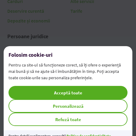
Carduri
Alte servicii
Deservire curentă
Tarife
Depozite și economii
Persoane juridice
Credite
AgroFabrica
Folosim cookie-uri
Activitate curentă
Servicii la distanță
Pentru ca site-ul să funcționeze corect, să îți ofere o experiență
Economii și investiții
Alte servicii
mai bună și să ne ajute să-l îmbunătățim în timp. Poți accepta
toate cookie-urile sau personaliza preferințele.
Leasing
Tarife
Factoring & Trade Finance
Acceptă toate
Despre bancă
Personalizează
Despre bancă
Echipă
Refuză toate
Publicarea informației
Acționari
Pentru detalii suplimentare, consultă
Politica de confidențialitate