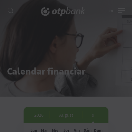
ro
Calendar financiar
2026
August
9
Lun
Mar
Mie
Joi
Vin
Sâm
Dum