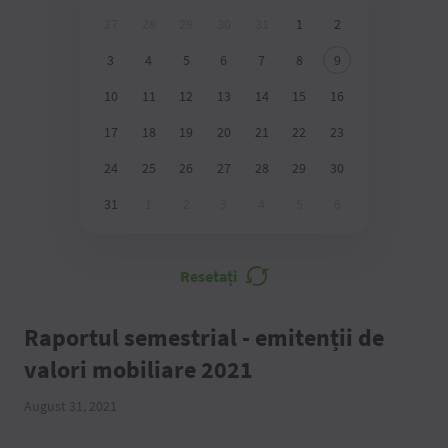
27
28
29
30
31
1
2
3
4
5
6
7
8
9
10
11
12
13
14
15
16
17
18
19
20
21
22
23
24
25
26
27
28
29
30
31
1
2
3
4
5
6
Resetați
Raportul semestrial - emitenții de
valori mobiliare 2021
August 31, 2021