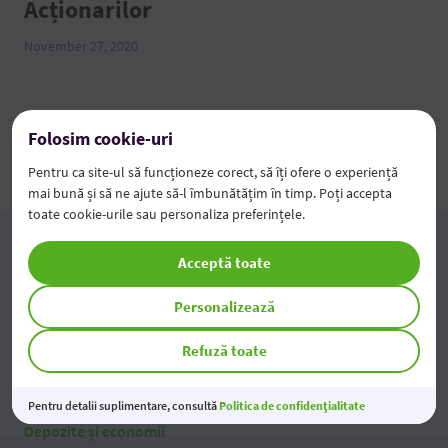
Acționarilor
November 27, 2020
Folosim cookie-uri
1/7
Pentru ca site-ul să funcționeze corect, să îți ofere o experiență
mai bună și să ne ajute să-l îmbunătățim în timp. Poți accepta
toate cookie-urile sau personaliza preferințele.
Acceptă toate
Persoane fizice
Personalizează
Credite
Servicii la distanță
Refuză toate
Carduri
Alte servicii
Deservire curentă
Tarife
Pentru detalii suplimentare, consultă
Politica de confidențialitate
Depozite și economii