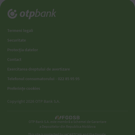
Termeni legali
Securitate
Protecția datelor
Contact
Exercitarea dreptului de avertizare
Telefonul consumatorului - 022 85 95 95
Preferințe cookies
Copyright 2026 OTP Bank S.A.
OTP Bank S.A. este membră a Schemei de Garantare
a Depozitelor din Republica Moldova
This site is protected by reCAPTCHA and the Google