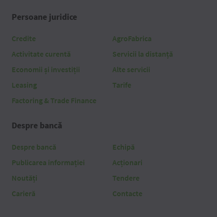
Persoane juridice
Credite
AgroFabrica
Activitate curentă
Servicii la distanță
Economii și investiții
Alte servicii
Leasing
Tarife
Factoring & Trade Finance
Despre bancă
Despre bancă
Echipă
Publicarea informației
Acționari
Noutăți
Tendere
Carieră
Contacte