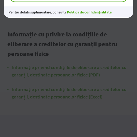
fără garanții, destinate persoanelor fizice (Excel)
Pentru detalii suplimentare, consultă
Politica de confidențialitate
Informație cu privire la condițiile de
eliberare a creditelor cu garanții pentru
persoane fizice
Informaţie privind condiţiile de eliberare a creditelor cu
garanții, destinate persoanelor fizice (PDF)
Informaţie privind condiţiile de eliberare a creditelor cu
garanții, destinate persoanelor fizice (Excel)