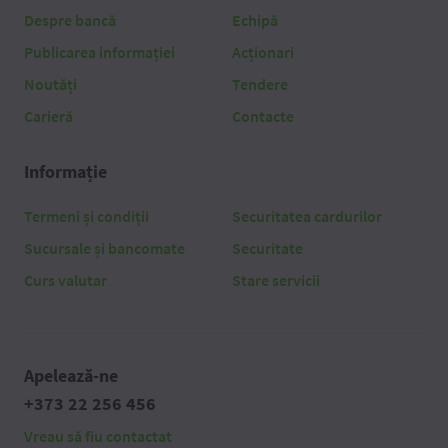
Despre bancă
Echipă
Publicarea informației
Acționari
Noutăți
Tendere
Carieră
Contacte
Informație
Termeni și condiții
Securitatea cardurilor
Sucursale și bancomate
Securitate
Curs valutar
Stare servicii
Apelează-ne
+373 22 256 456
Vreau să fiu contactat