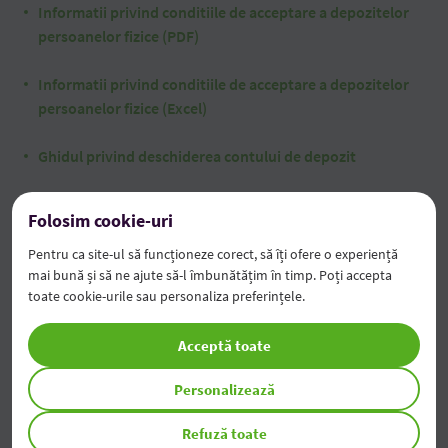
Informatii privind conditiile de acceptare a depozitelor
persoanelor fizice (PDF)
Informatii privind conditiile de acceptare a depozitelor
persoanelor fizice (Excel)
Ghidul privind deschiderea contului de depozit
Folosim cookie-uri
Informație cu privire la condițiile de
Pentru ca site-ul să funcționeze corect, să îți ofere o experiență
mai bună și să ne ajute să-l îmbunătățim în timp. Poți accepta
eliberare a creditelor fără garanții pentru
toate cookie-urile sau personaliza preferințele.
persoane fizice
Acceptă toate
Informaţie privind condiţiile de eliberare a creditelor
fără garanții, destinate persoanelor fizice (PDF)
Personalizează
Refuză toate
Informaţie privind condiţiile de eliberare a creditelor