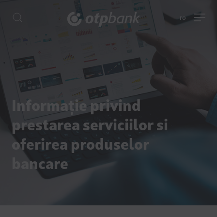
ro
Informație privind
prestarea serviciilor si
oferirea produselor
bancare