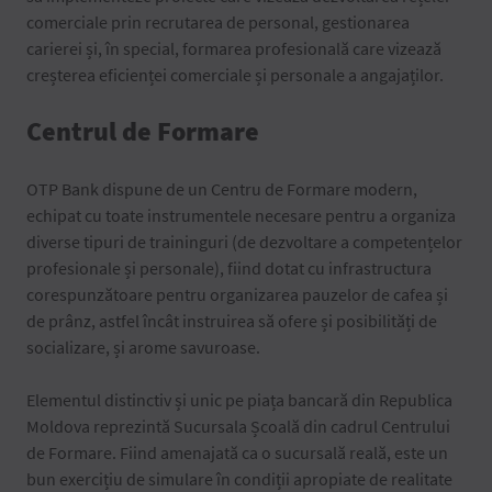
comerciale prin recrutarea de personal, gestionarea
carierei și, în special, formarea profesională care vizează
creșterea eficienței comerciale și personale a angajaților.
Centrul de Formare
OTP Bank dispune de un Centru de Formare modern,
echipat cu toate instrumentele necesare pentru a organiza
diverse tipuri de traininguri (de dezvoltare a competențelor
profesionale și personale), fiind dotat cu infrastructura
corespunzătoare pentru organizarea pauzelor de cafea și
de prânz, astfel încât instruirea să ofere și posibilități de
socializare, și arome savuroase.
Elementul distinctiv și unic pe piața bancară din Republica
Moldova reprezintă Sucursala Școală din cadrul Centrului
de Formare. Fiind amenajată ca o sucursală reală, este un
bun exercițiu de simulare în condiții apropiate de realitate