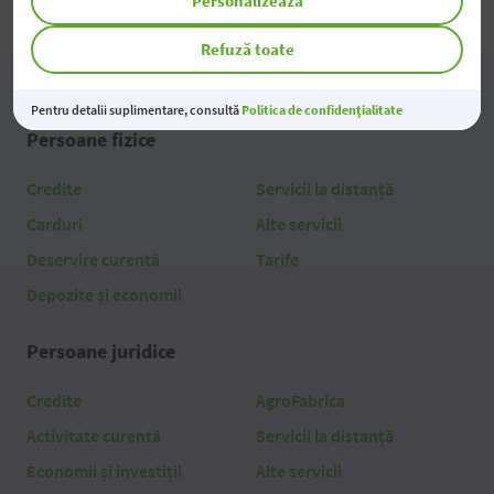
Personalizează
Refuză toate
Pentru detalii suplimentare, consultă
Politica de confidențialitate
Persoane fizice
Credite
Servicii la distanță
Carduri
Alte servicii
Deservire curentă
Tarife
Depozite și economii
Persoane juridice
Credite
AgroFabrica
Activitate curentă
Servicii la distanță
Economii și investiții
Alte servicii