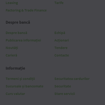
Leasing
Tarife
Factoring & Trade Finance
Despre bancă
Despre bancă
Echipă
Publicarea informației
Acționari
Noutăți
Tendere
Carieră
Contacte
Informație
Termeni și condiții
Securitatea cardurilor
Sucursale și bancomate
Securitate
Curs valutar
Stare servicii