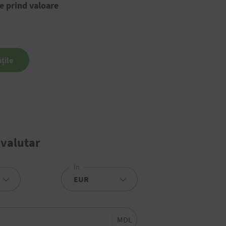
e prind valoare
țile
 valutar
În
MDL