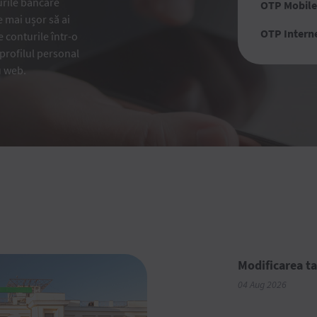
urile bancare
OTP Mobile
e mai ușor să ai
OTP Intern
te conturile într-o
 profilul personal
u web.
Modificarea ta
04 Aug 2026