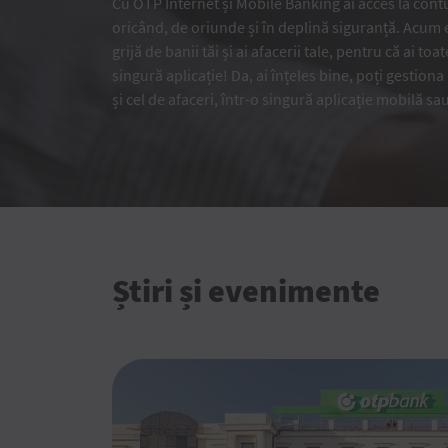
Cu OTP Internet și Mobile Banking ai acces la cont
oricând, de oriunde și în deplină siguranță. Acum 
grijă de banii tăi și ai afacerii tale, pentru că ai toa
singură aplicație! Da, ai înțeles bine, poți gestiona
și cel de afaceri, într-o singură aplicație mobilă sa
Știri și evenimente