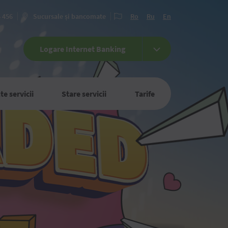
6 456
Sucursale și bancomate
Ro
Ru
En
Logare Internet Banking
te servicii
Stare servicii
Tarife