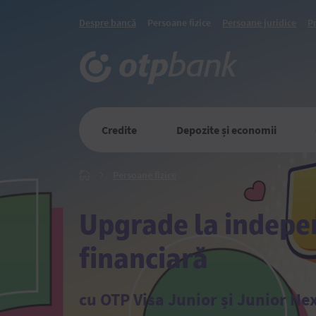
Despre bancă
Persoane fizice
Persoane juridice
P
Credite
Depozite și economii
Persoane
Persoane fizice
Главная
fizice
Upgrade la indep
financiară
cu OTP Visa Junior și Junior Ne