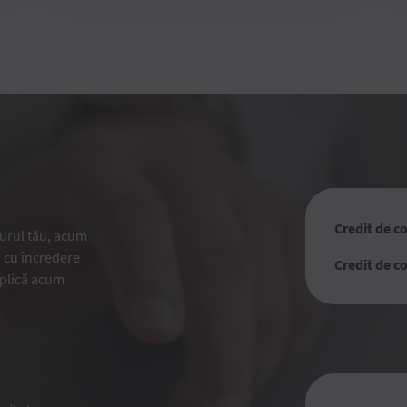
Credit de c
 jurul tău, acum
i cu încredere
Credit de c
 Aplică acum