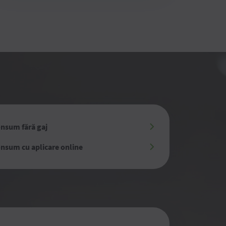
onsum fără gaj
onsum cu aplicare online