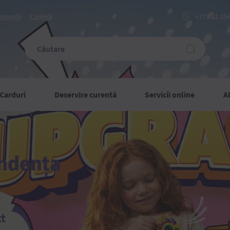
romoții
Carieră
+373 22 25
Carduri
Deservire curentă
Servicii online
Al
endența
xt