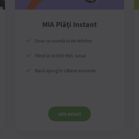
MIA Plăți Instant
Doar cu numărul de telefon
Până la 10 000 MDL lunar
Banii ajung în câteva secunde
Află detalii