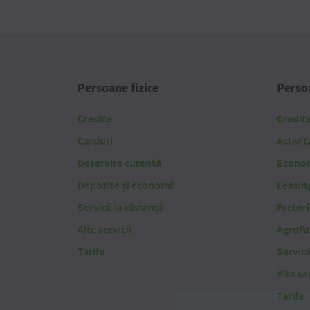
Persoane fizice
Persoa
Credite
Credit
Carduri
Activit
Deservire curentă
Economi
Depozite și economii
Leasin
Servicii la distanță
Factor
Alte servicii
AgroFa
Tarife
Servici
Alte ser
Tarife