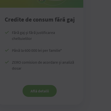
Credite de consum fără gaj
Fără gaj și fără justificarea
cheltuielilor
Până la 600 000 lei per familie*
ZERO comision de acordare și analiză
dosar
Află detalii