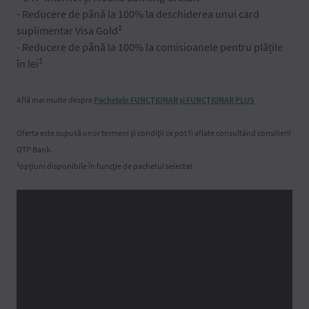
- Reducere de până la 100% la deschiderea unui card
1
suplimentar Visa Gold
- Reducere de până la 100% la comisioanele pentru plățile
1
în lei
Află mai multe despre
Pachetele FUNCȚIONAR și FUNCȚIONAR PLUS
Oferta este supusă unor termeni și condiții ce pot fi aflate consultând consilierii
OTP Bank.
1
opțiuni disponibile în funcție de pachetul selectat