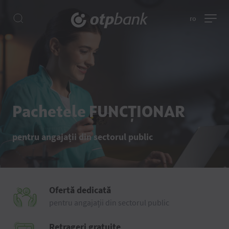
ro
Pachetele FUNCȚIONAR
pentru angajații din sectorul public
Ofertă dedicată
pentru angajații din sectorul public
Retrageri gratuite