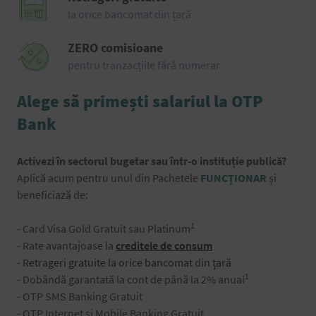
la orice bancomat din țară
ZERO comisioane
pentru tranzacțiile fără numerar
Alege să primești salariul la OTP
Bank
Activezi în sectorul bugetar sau într-o instituție publică?
Aplică acum pentru unul din Pachetele
FUNCȚIONAR
și
beneficiază de:
1
- Card Visa Gold Gratuit sau Platinum
- Rate avantajoase la
creditele de consum
- Retrageri gratuite la orice bancomat din țară
1
- Dobândă garantată la cont de până la 2% anual
- OTP SMS Banking Gratuit
- OTP Internet și Mobile Banking Gratuit