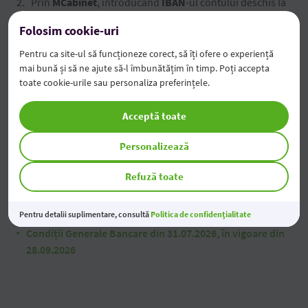
Prin
MCabinet
, introducând
IBAN
-ul contului deschis la
OTP Bank pentru plata salariului
Folosim cookie-uri
Pentru ca site-ul să funcționeze corect, să îți ofere o experiență
mai bună și să ne ajute să-l îmbunătățim în timp. Poți accepta
toate cookie-urile sau personaliza preferințele.
Tarife și condiții generale
Acceptă toate
Tarife pentru persoane fizice
Personalizează
Condiții Generale Bancare
Refuză toate
Condiții Generale Bancare din 10.06.2026, în vigoare din
10.08.2026
Pentru detalii suplimentare, consultă
Politica de confidențialitate
Condiții Generale Bancare din 31.07.2026, în vigoare din
28.09.2026