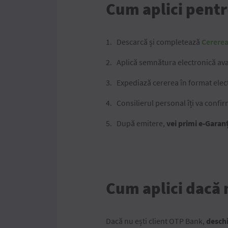
Cum aplici pentr
Descarcă și completează
Cererea
Aplică semnătura electronică ava
Expediază cererea în format elec
Consilierul personal îți va confir
După emitere,
vei primi e-Garanț
Cum aplici dacă 
Dacă nu ești client OTP Bank,
deschi