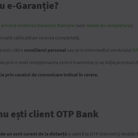
u e-Garanție?
 privind emiterea Garanției Bancare
(vezi
model de completare
);
nsată calificată pe cererea completată;
tronic către
consilierul personal
sau prin intermediul serviciului
OT
ma prin e-mail recepționarea cererii transmise și va iniția procesul d
ia prin canalul de comunicare indicat în cerere.
nu ești client OTP Bank
de un cont curent de la distanță
și aderă la OTP Internet și Mobil