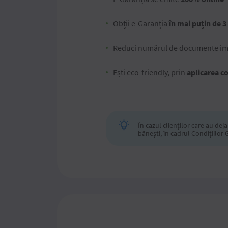
Obții e-Garanția
în mai puțin de 3
Reduci numărul de documente impr
Ești eco-friendly, prin
aplicarea c
În cazul clienților care au de
bănești, în cadrul Condițiilor 