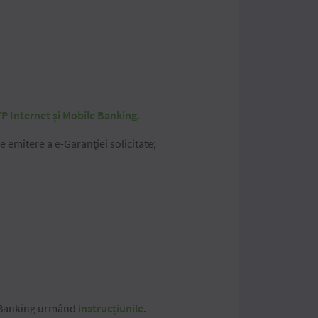
P Internet și Mobile Banking
.
e emitere a e-Garanției solicitate;
e Banking urmând
instrucțiunile
.