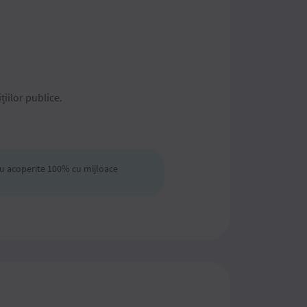
țiilor publice.
sau acoperite 100% cu mijloace