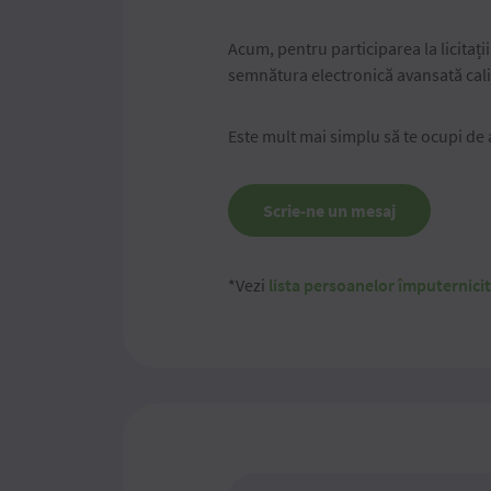
Acum, pentru participarea la licitaț
semnătura electronică avansată calif
Este mult mai simplu să te ocupi de ac
Scrie-ne un mesaj
*Vezi
lista persoanelor împuternici