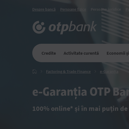
Despre bancă
Persoane fizice
Persoane juridice
P
Credite
Activitate curentă
Economii și 
Factoring
e-
Factoring & Trade Finance
e-Garanția
Главная
&
Garan
Trade
Finance
e-Garanția OTP Ba
100% online* și în mai puțin de