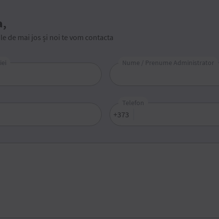
a,
 de mai jos și noi te vom contacta
ei
Nume / Prenume Administrator
Telefon
+373