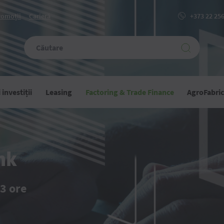
romoții
Carieră
+373 22 25
investiții
Leasing
Factoring & Trade Finance
AgroFabri
ția
nk
 3 ore