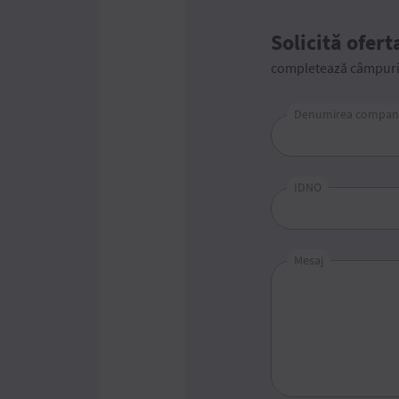
Solicită ofert
completează câmpurile
Denumirea compani
IDNO
Mesaj