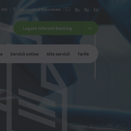
6 456
Sucursale și bancomate
Ro
Ru
En
Logare Internet Banking
ca
Servicii online
Alte servicii
Tarife