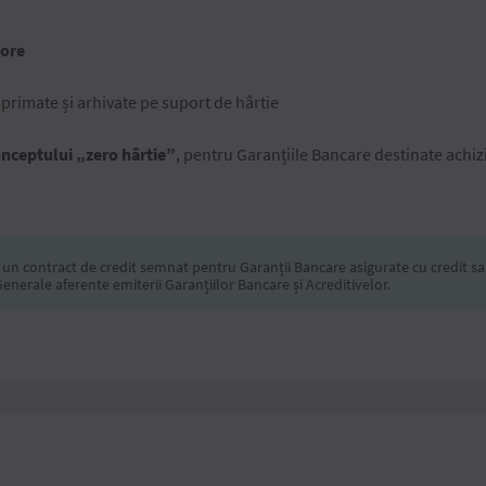
 ore
imate și arhivate pe suport de hârtie
onceptului „zero hârtie”
, pentru Garanțiile Bancare destinate achizi
ja un contract de credit semnat pentru Garanții Bancare asigurate cu credit 
Generale aferente emiterii Garanțiilor Bancare și Acreditivelor.