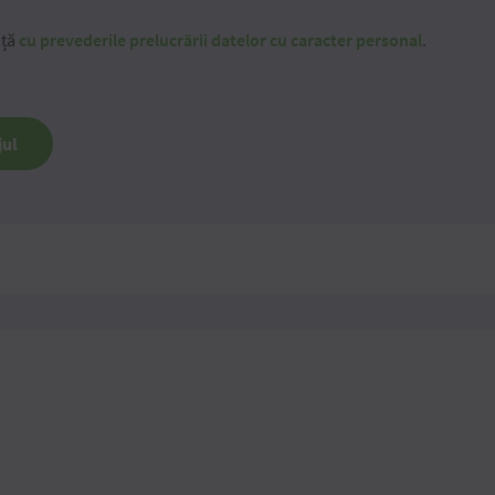
nță
cu prevederile prelucrării datelor cu caracter personal
.
jul