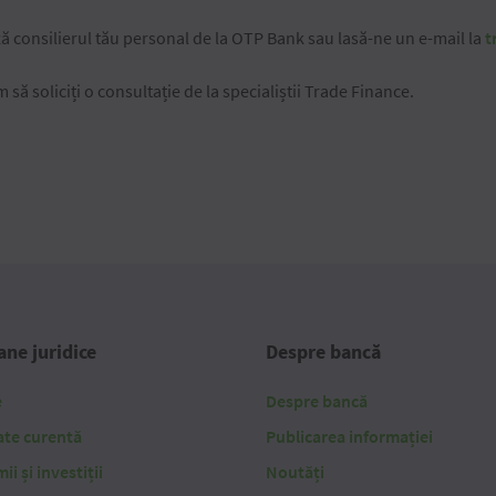
ă consilierul tău personal de la OTP Bank sau lasă-ne un e-mail la
t
 să soliciți o consultație de la specialiștii Trade Finance.
ne juridice
Despre bancă
e
Despre bancă
ate curentă
Publicarea informației
i și investiții
Noutăți