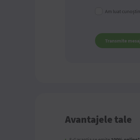
Am luat cunoști
Transmite mesa
Avantajele tale
E-Garanția se emite
100% online*