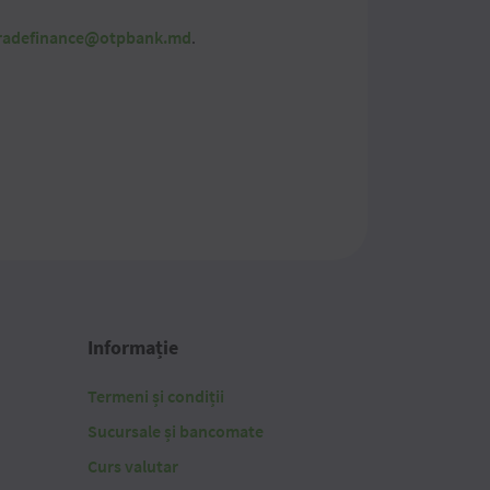
radefinance@otpbank.md
.
Informație
Termeni și condiții
Sucursale și bancomate
Curs valutar