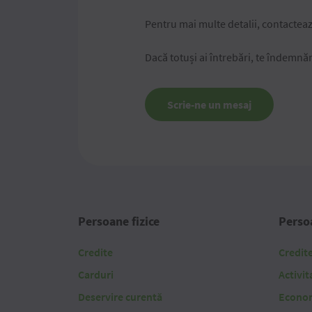
Pentru mai multe detalii, contacteaz
Dacă totuși ai întrebări, te îndemnăm
Scrie-ne un mesaj
Persoane fizice
Persoa
Credite
Credit
Carduri
Activit
Deservire curentă
Economi