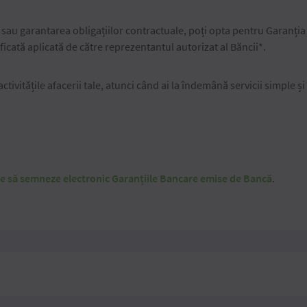
ii sau garantarea obligațiilor contractuale, poți opta pentru Garanți
icată aplicată de către reprezentantul autorizat al Băncii*.
tivitățile afacerii tale, atunci când ai la îndemână servicii simple și
te să semneze electronic Garanțiile Bancare emise de Bancă
.