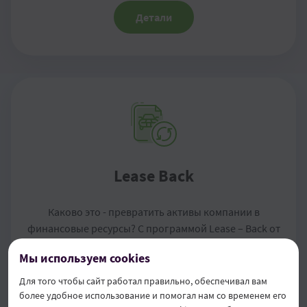
Детали
Lease Back
Каково это - превратить активы компании в
финансовые ресурсы? С программой Lease – Back от
OTP Leasing® это абсолютно реально! Lease – Back -
Мы используем cookies
это гибкое и быстрое решение по финансированию,
которое позволяет получить денежные средства,
Для того чтобы сайт работал правильно, обеспечивал вам
необходимые для развития бизнеса, из
более удобное использование и помогал нам со временем его