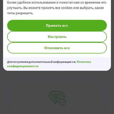
Нужна индивидуальная консультация?
более удобное использование и помогал нам со временем его
улучшать. Вы можете принять все cookies или выбрать, какие
типы разрешить.
Свяжитесь с нами по номерам:
Принять все
022 812 400
022 812 338
Настроить
Отклонить все
Отправьте нам электронное письмо по
адресу:
factoring@otpbank.md
Для получения дополнительной информации см.
Политика
конфиденциальности