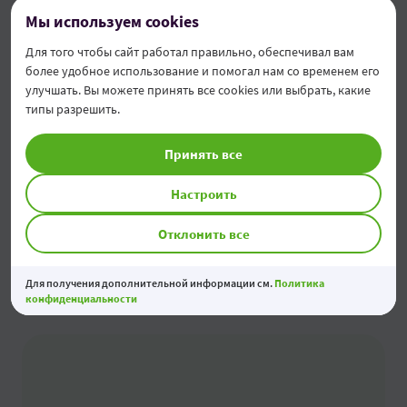
Мы используем cookies
Финансирование до 100% стоимости
приобретения
Для того чтобы сайт работал правильно, обеспечивал вам
более удобное использование и помогал нам со временем его
улучшать. Вы можете принять все cookies или выбрать, какие
Срок до 84 месяцев
типы разрешить.
Каникулы до 9 месяцев
Принять все
Узнать больше
Настроить
Отклонить все
Для получения дополнительной информации см.
Политика
конфиденциальности