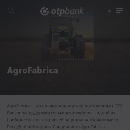
ru
AgroFabrica
AgroFabrica – это новая концепция кредитования от OTP
Bank для поддержки сельского хозяйства – одной из
наиболее важных отраслей национальной экономики
Республики Молдова. Специалисты AgroFabrica