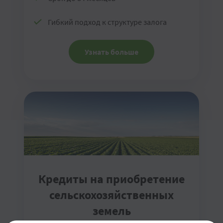
Гибкий подход к структуре залога
Узнать больше
Кредиты на приобретение
сельскохозяйственных
земель