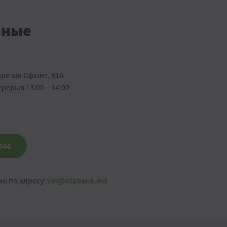
нные
аре ши Сфынт, 81A
ерерыв 13:00 – 14:00
944
мо по адресу:
vm@otpbank.md