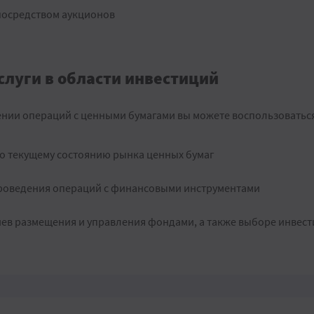
посредством аукционов
луги в области инвестиций
нии операций с ценными бумагами вы можете воспользоватьс
 текущему состоянию рынка ценных бумаг
роведения операций с финансовыми инструментами
ев размещения и управления фондами, а также выборе инвес