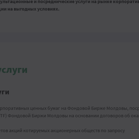
сультационные и посреднические услуги на рынке корпорати
ии на выгодных условиях.
услуги
уги
орпоративных ценных бумаг на Фондовой Бирже Молдовы, пос
TF) Фондовой Биржи Молдовы на основании договоров об ока
ов акций котируемых акционерных обществ по запросу