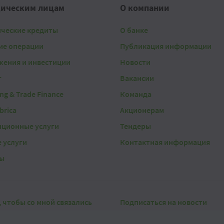
ическим лицам
О компании
ические кредиты
О банке
ие операции
Публикация информации
жения и инвестиции
Новости
г
Вакансии
ing & Trade Finance
Команда
brica
Акционерам
нционные услуги
Тендеры
 услуги
Контактная информация
ы
, чтобы со мной связались
Подписаться на новости