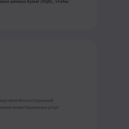
вных ценных бумаг (КЦБ), чтобы
редством Многосторонней
зании инвестиционных услуг