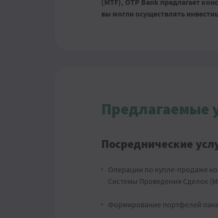
(MTF), OTP Bank предлагает кон
вы могли осуществлять инвестиц
Предлагаемые 
Посреднические усл
Операции по купле-продаже к
Системы Проведения Сделок (M
Формирование портфелей пакет