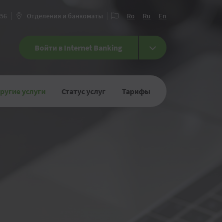
456
Отделения и банкоматы
Ro
Ru
En
Войти в Internet Banking
ругие услуги
Статус услуг
Тарифы