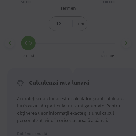
50 000
1 900 000
Termen
Luni
12
Luni
180
Luni
Calculează rata lunară
Acuratețea datelor acestui calculator și aplicabilitatea
lui în cazul tău particular nu sunt garantate. Pentru
obținerea unor informații exacte și a unui calcul
personalizat, vino în orice sucursală a băncii.
Dobânda anuală