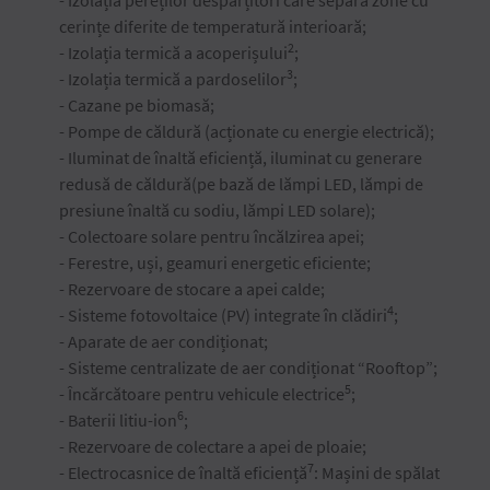
- Izolația pereților despărțitori care separă zone cu
cerințe diferite de temperatură interioară;
2
- Izolația termică a acoperișului
;
3
- Izolația termică a pardoselilor
;
- Cazane pe biomasă;
- Pompe de căldură (acționate cu energie electrică);
- Iluminat de înaltă eficiență, iluminat cu generare
redusă de căldură(pe bază de lămpi LED, lămpi de
presiune înaltă cu sodiu, lămpi LED solare);
- Colectoare solare pentru încălzirea apei;
- Ferestre, uși, geamuri energetic eficiente;
- Rezervoare de stocare a apei calde;
4
- Sisteme fotovoltaice (PV) integrate în clădiri
;
- Aparate de aer condiționat;
- Sisteme centralizate de aer condiționat “Rooftop”;
5
- Încărcătoare pentru vehicule electrice
;
6
- Baterii litiu-ion
;
- Rezervoare de colectare a apei de ploaie;
7
- Electrocasnice de înaltă eficiență
: Mașini de spălat