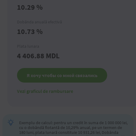
10.29
%
Dobânda anuală efectivă
10.73
%
Plata lunara
4 406.88
MDL
Я хочу чтобы со мной связались
Vezi graficul de rambursare
Exemplu de calcul: pentru un credit în suma de 1 000 000 lei,
cu o dobândă flotantă de 10,29% anual, pe un termen de
180 luni, plata lunară consitituie 10 931,26 lei, Dobânda