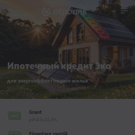
ru
Ипотечный кредит Эко
для энергоэффективного жилья
Grant
până la 22,5%
Finanțare rapidă