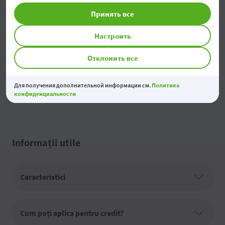
4. Această măsură nu se aplică apartamentelor individuale din clădirile cu
Принять все
mai multe apartamente; aceasta trebuie implementată la nivelul întregii
clădiri.
Настроить
5. Vehiculele electrice nu sunt eligibile în cadrul facilității.
6. Numai în cazul dacă acestea sunt combinate cu un sistem PV.
Отклонить все
7. Permise numai în limita de 10% din costul total al proiectului, care
include măsurile de eficiență energetică/energie regenerabilă menționate
Для получения дополнительной информации см.
Политика
mai sus și electrocasnicele.
конфиденциальности
Informații utile
Caracteristici
Cum poți aplica pentru credit?