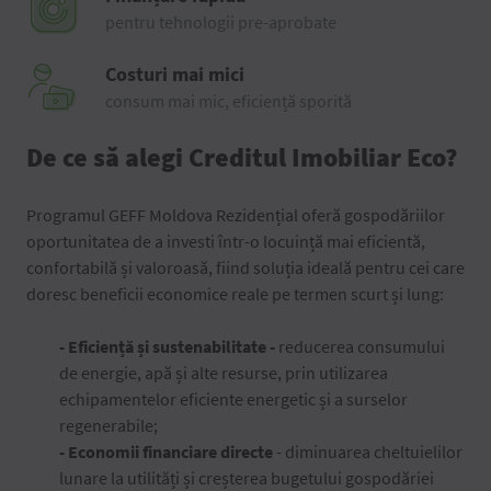
pentru tehnologii pre-aprobate
Costuri mai mici
consum mai mic, eficiență sporită
De ce să alegi Creditul Imobiliar Eco?
Programul GEFF Moldova Rezidențial oferă gospodăriilor
oportunitatea de a investi într-o locuință mai eficientă,
confortabilă și valoroasă, fiind soluția ideală pentru cei care
doresc beneficii economice reale pe termen scurt și lung:
- Eficiență și sustenabilitate
-
reducerea consumului
de energie, apă și alte resurse, prin utilizarea
echipamentelor eficiente energetic și a surselor
regenerabile;
- Economii financiare directe
- diminuarea cheltuielilor
lunare la utilități și creșterea bugetului gospodăriei