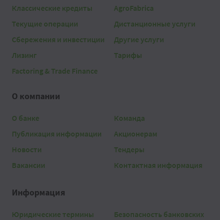
Классические кредиты
AgroFabrica
Текущие операции
Дистанционные услуги
Сбережения и инвестиции
Другие услуги
Лизинг
Тарифы
Factoring & Trade Finance
О компании
О банке
Команда
Публикация информации
Акционерам
Новости
Тендеры
Вакансии
Контактная информация
Информация
Юридические термины
Безопасность банковских