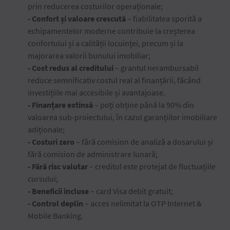
prin reducerea costurilor operaționale;
- Confort și valoare crescută
– fiabilitatea sporită a
echipamentelor moderne contribuie la creșterea
confortului și a calității locuinței, precum și la
majorarea valorii bunului imobiliar;
- Cost redus al creditului
– grantul nerambursabil
reduce semnificativ costul real al finanțării, făcând
investițiile mai accesibile și avantajoase.
- Finanțare extinsă
– poți obține până la 90% din
valoarea sub-proiectului, în cazul garanțiilor imobiliare
adiționale;
- Costuri zero
– fără comision de analiză a dosarului și
fără comision de administrare lunară;
- Fără risc valutar
– creditul este protejat de fluctuațiile
cursului;
- Beneficii incluse
– card Visa debit gratuit;
- Control deplin
– acces nelimitat la OTP Internet &
Mobile Banking.