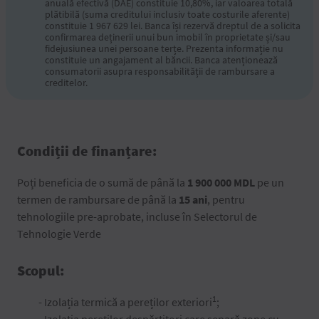
anuală efectivă (DAE) constituie 10,80%, iar valoarea totală
plătibilă (suma creditului inclusiv toate costurile aferente)
constituie 1 967 629 lei. Banca își rezervă dreptul de a solicita
confirmarea deținerii unui bun imobil în proprietate și/sau
fidejusiunea unei persoane terțe. Prezenta informație nu
constituie un angajament al băncii. Banca atenționează
consumatorii asupra responsabilității de rambursare a
creditelor.
Condiții de finanțare:
Poți beneficia de o sumă de până la
1 900 000 MDL
pe un
termen de rambursare de până la
15 ani
, pentru
tehnologiile pre-aprobate, incluse în Selectorul de
Tehnologie Verde
Scopul:
1
- Izolația termică a pereților exteriori
;