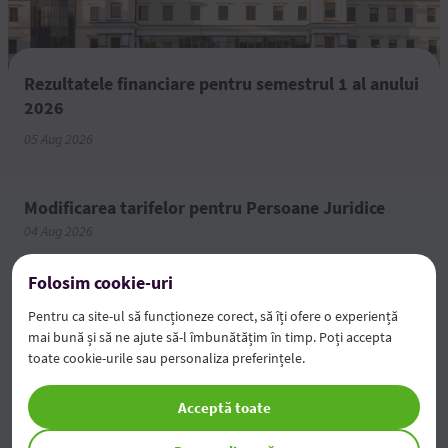
Rezultatele financiare pentru semestrul 1 al anului
2026
05 Aug 2026
Modificarea tarifelor pentru Persoane Juridice
04 Aug 2026
Economiile tale prind valoare
Folosim cookie-uri
03 Aug 2026
Pentru ca site-ul să funcționeze corect, să îți ofere o experiență
mai bună și să ne ajute să-l îmbunătățim în timp. Poți accepta
toate cookie-urile sau personaliza preferințele.
Toate noutățile
Acceptă toate