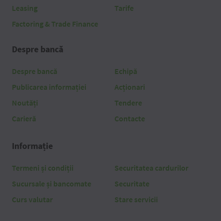
Leasing
Tarife
Factoring & Trade Finance
Despre bancă
Despre bancă
Echipă
Publicarea informației
Acționari
Noutăți
Tendere
Carieră
Contacte
Informație
Termeni și condiții
Securitatea cardurilor
Sucursale și bancomate
Securitate
Curs valutar
Stare servicii