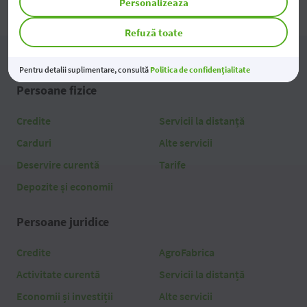
Personalizează
Refuză toate
Pentru detalii suplimentare, consultă
Politica de confidențialitate
Persoane fizice
Credite
Servicii la distanță
Carduri
Alte servicii
Deservire curentă
Tarife
Depozite și economii
Persoane juridice
Credite
AgroFabrica
Activitate curentă
Servicii la distanță
Economii și investiții
Alte servicii