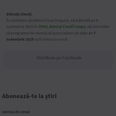
Stimați clienți,
În contextul sărbătorii Ziua Orașului, sărbătorită pe 8
noiembrie 2025 în
Orhei, Aneni și Ceadîr Lunga
, vă informăm
că programul de muncă al sucursalelor pe data de
7
noiembrie 2025
va fi redus cu o oră.
Distribuie pe Facebook
Abonează-te la știri
Adresa de email