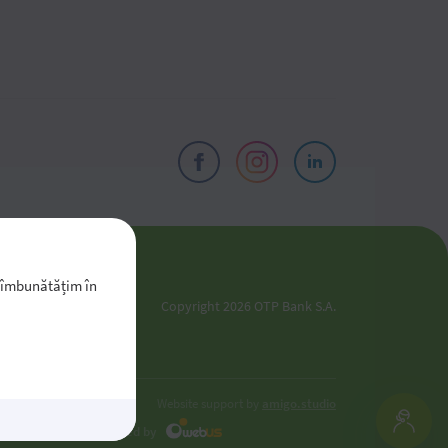
-l îmbunătățim în
Copyright 2026 OTP Bank S.A.
oldova
Website support by
amigo.studio
Developed by