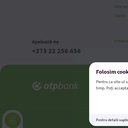
Alte ser
Tarife
Vreau s
Apelează-ne
+373 22 256 456
Folosim cook
Termeni
Pentru ca site-ul 
timp. Poți accepta
Exercita
Preferi
Pentru detalii supl
This site