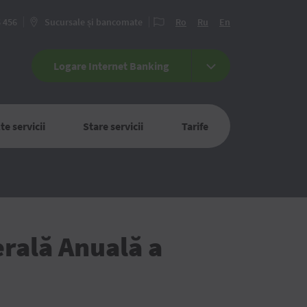
6 456
Sucursale și bancomate
Ro
Ru
En
Logare Internet Banking
te servicii
Stare servicii
Tarife
erală Anuală a