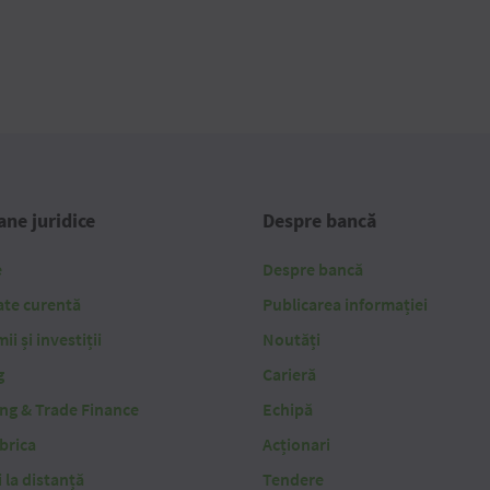
ne juridice
Despre bancă
e
Despre bancă
ate curentă
Publicarea informației
i și investiții
Noutăți
g
Carieră
ing & Trade Finance
Echipă
brica
Acționari
i la distanță
Tendere