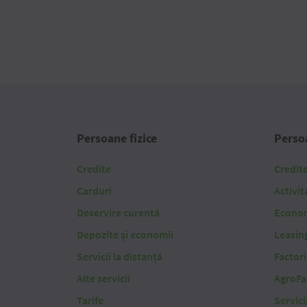
Persoane fizice
Persoa
Credite
Credit
Carduri
Activit
Deservire curentă
Economi
Depozite și economii
Leasin
Servicii la distanță
Factor
Alte servicii
AgroFa
Tarife
Servici