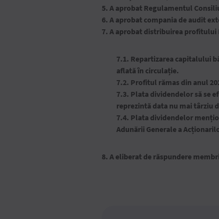
5. A aprobat Regulamentul Consili
6. A aprobat compania de audit exte
7. A aprobat distribuirea profitulu
7.1. Repartizarea capitalului 
aflată în circulație.
7.2. Profitul rămas din anul 20
7.3. Plata dividendelor să se e
reprezintă data nu mai târziu d
7.4. Plata dividendelor mențion
Adunării Generale a Acționarilo
8. A eliberat de răspundere membrii