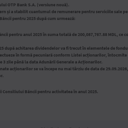
ului OTP Bank S.A. (versiune nouă).
rn și a stabilit cuantumul de remunerare pentru serviciile sale p
i Băncii pentru 2025 dup
ă cum urmează
:
băncii pentru anul 2025 în suma totală de 200,087,767.88 MDL, ce c
25 după achitarea dividendelor va fi trecut în elementele de fonduri
fectueze în formă pecuniară conform Listei acționarilor, întocmite l
e 3 zile până la data Adunării Generale a Acționarilor.
ate acționarilor se va începe nu mai târziu de data de 29.09.2026, 
r.
 Consiliului Băncii pentru activitatea în anul 2025.