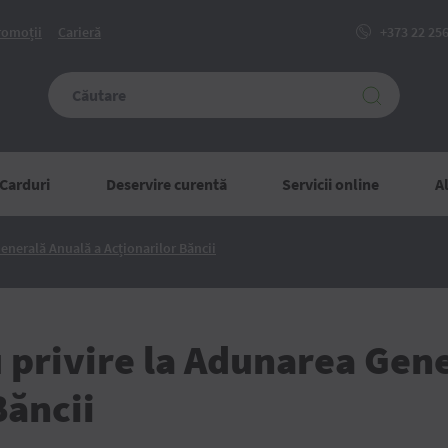
romoții
Carieră
+373 22 25
Carduri
Deservire curentă
Servicii online
Al
Informație
enerală Anuală a Acționarilor Băncii
cu
privire
la
Adunarea
Generală
Anuală
 privire la Adunarea Gen
a
Acționarilor
Băncii
Băncii