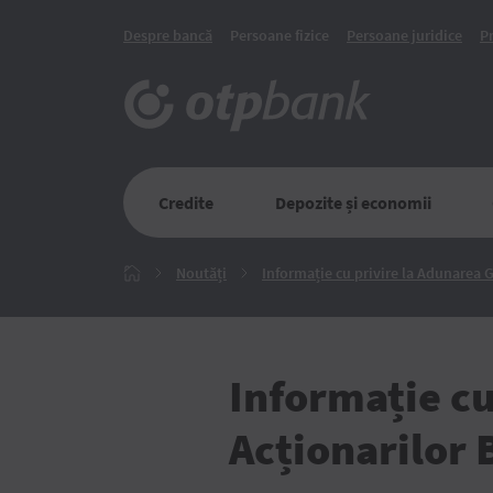
Despre bancă
Persoane fizice
Persoane juridice
P
Credite
Depozite și economii
Noutăți
Noutăți
Informație cu privire la Adunarea G
Главная
Informație cu
Acționarilor 