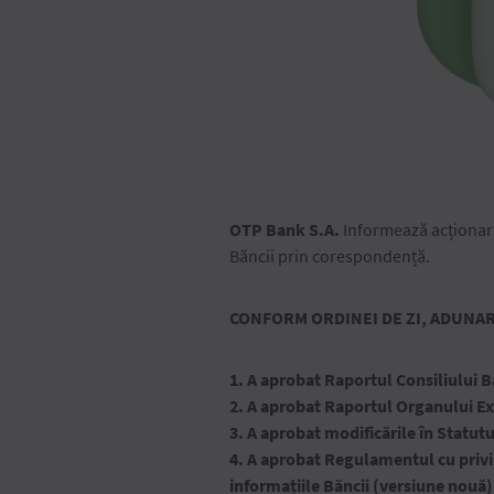
OTP Bank S.A.
Informează acționarii
Băncii prin corespondență.
CONFORM ORDINEI DE ZI, ADUNA
1. A aprobat Raportul Consiliului Băn
2. A aprobat Raportul Organului Exec
3. A aprobat modificările în Statutu
4. A aprobat Regulamentul cu privir
informațiile Băncii (versiune nouă)