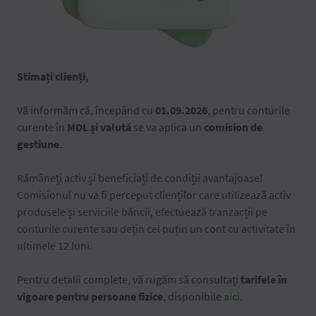
Stimați clienți,
Vă informăm că, începând cu
01.09.2026
, pentru conturile
curente în
MDL și valută
se va aplica un
comision de
gestiune
.
Rămâneți activ și beneficiați de condiții avantajoase!
Comisionul nu va fi perceput clienților care utilizează activ
produsele și serviciile băncii, efectuează tranzacții pe
conturile curente sau dețin cel puțin un cont cu activitate în
ultimele 12 luni.
Pentru detalii complete, vă rugăm să consultați
tarifele în
vigoare pentru persoane fizice
, disponibile
aici
.