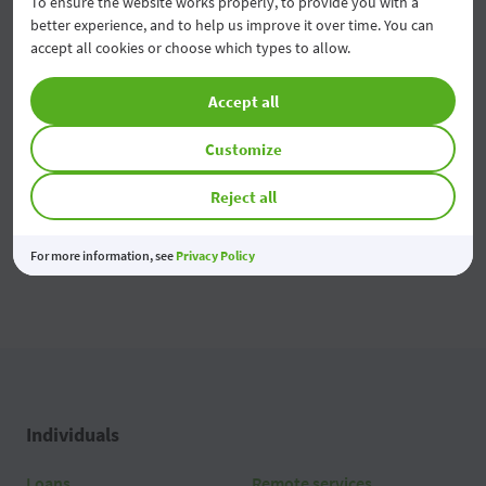
To ensure the website works properly, to provide you with a
better experience, and to help us improve it over time. You can
Modificarea tarifelor pentru Persoane Juridice
accept all cookies or choose which types to allow.
04 Aug 2026
Accept all
Economiile tale prind valoare
03 Aug 2026
Customize
Reject all
All news
For more information, see
Privacy Policy
Individuals
Loans
Remote services