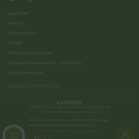
Legal terms
Security
Data protection
Contact
Whistleblowing channel
Consumer phone number - 022 85 95 95
Cookie Preferences
Copyright 2026 OTP Bank S.A.
OTP Bank S.A. is a member of the Deposit Guarantee
Scheme of the Republic of Moldova
This site is protected by reCAPTCHA and the Google
Privacy Policy
and
Terms of Service
apply.
Website support by
amigo.studio