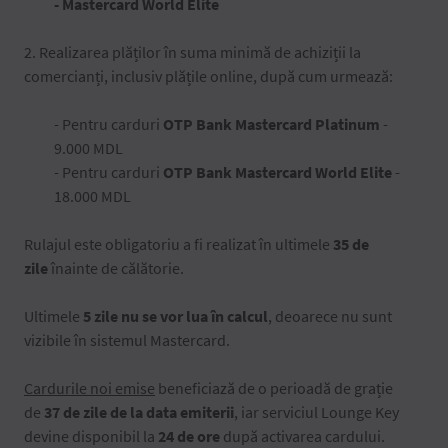
- Mastercard World Elite
2. Realizarea plăților în suma minimă de achiziții la
comercianți, inclusiv plățile online, după cum urmează:
- Pentru carduri
OTP Bank Mastercard Platinum
-
9.000 MDL
- Pentru carduri
OTP Bank Mastercard World Elite
-
18.000 MDL
Rulajul este obligatoriu a fi realizat în ultimele
35 de
zile
înainte de călătorie.
Ultimele
5 zile nu se vor lua în calcul
, deoarece nu sunt
vizibile în sistemul Mastercard.
Cardurile noi emise
beneficiază de o perioadă de grație
de
37 de zile de la data emiterii
, iar serviciul Lounge Key
devine disponibil la
24 de ore
după activarea cardului.