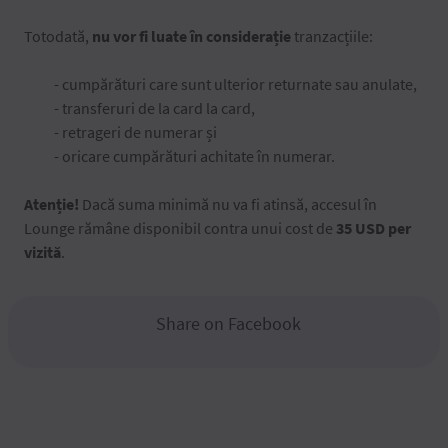
Totodată,
nu vor fi luate în considerație
tranzacțiile:
- cumpărături care sunt ulterior returnate sau anulate,
- transferuri de la card la card,
- retrageri de numerar și
- oricare cumpărături achitate în numerar.
Atenție!
Dacă suma minimă nu va fi atinsă, accesul în
Lounge rămâne disponibil contra unui cost de
35 USD per
vizită
.
Share on Facebook