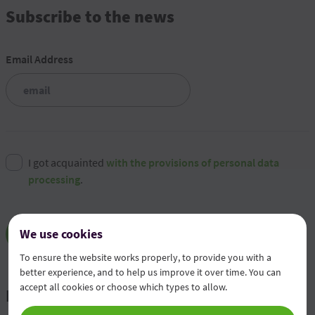
Subscribe to the news
Email Address
I got acquainted
with the provisions of personal data
processing
.
We use cookies
Subscribe
To ensure the website works properly, to provide you with a
better experience, and to help us improve it over time. You can
accept all cookies or choose which types to allow.
News and events