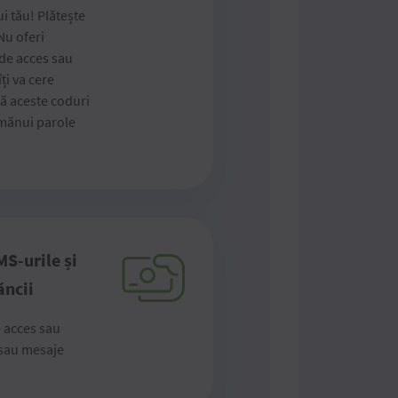
ui tău! Plătește
Nu oferi
 de acces sau
ți va cere
ă aceste coduri
imănui parole
MS-urile și
ăncii
 acces sau
 sau mesaje