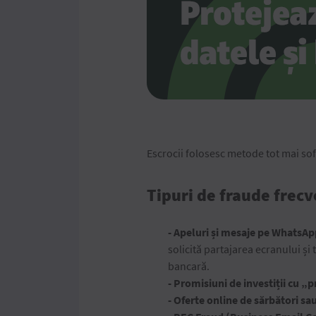
Escrocii folosesc metode tot mai sof
Tipuri de fraude frec
- Apeluri și mesaje pe WhatsAp
solicită partajarea ecranului și
bancară.
- Promisiuni de investiții cu „
- Oferte online de sărbători s