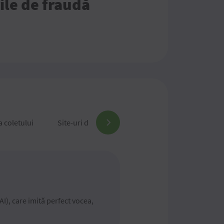
ile de fraudă
a coletului
Site-uri de comercializare a bunurilor
Furtu
(AI), care imită perfect vocea,