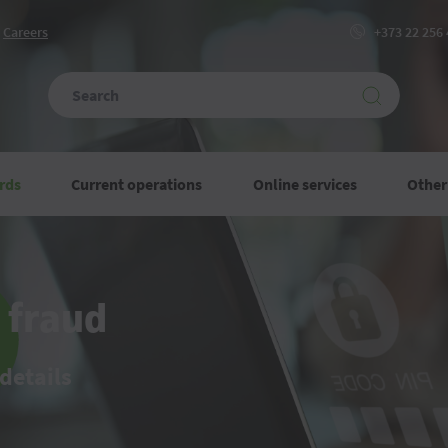
Сareers
+373 22 256
rds
Current operations
Online services
Other
t fraud
details