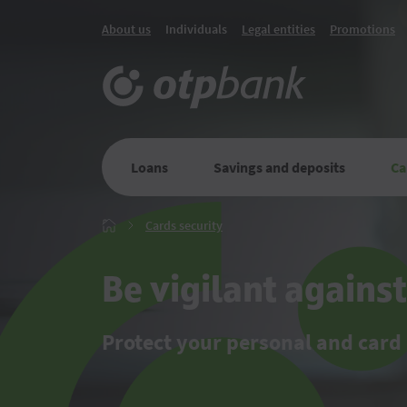
About us
Individuals
Legal entities
Promotions
Loans
Savings and deposits
Ca
Cards
Cards security
Главная
security
Be vigilant agains
Protect your personal and card 