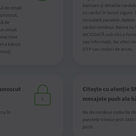
bancare și detaliile cardul
să de email
cu cardul în locuri sigure. 
cunoscut.
niciodată parolele, datele
să de
cardul nimănui. Banca nu î
-un email
NICIODATĂ sub nici o form
 mai bine
sau informații. Nu oferi n
et a băncii
OTP sau coduri de acces.
însuți.
cunoscut
Citește cu atenție S
mesajele push ale b
cru în
Nu da nimănui codurile de
parolele trimise prin SMS
push.