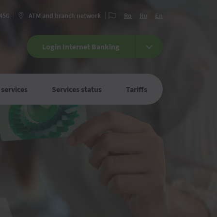
 456
ATM and branch network
Ro
Ru
En
Login Internet Banking
 services
Services status
Tariffs