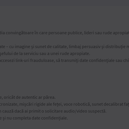
dia convingătoare în care persoane publice, lideri sau rude apropia
ate – cu imagine și sunet de calitate, limbaj persuasiv și distribuție 
 șefului de la serviciu sau a unei rude apropiate.
accesezi link-uri frauduloase, să transmiți date confidențiale sau chi
e, oricât de autentic ar părea.
sincronizate, mișcări rigide ale feței, voce robotică, sunet decalibrat f
n cauză dacă ai primit o solicitare audio/video suspectă.
e și nu completa date confidențiale.