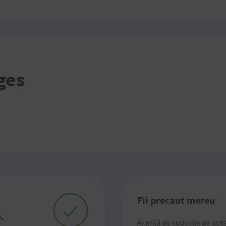
ges
Fii precaut mereu
.
Ai grijă de codurile de aut