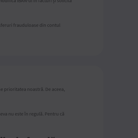
odifică IBAN-ul în facturi și solicită
sferuri frauduloase din contul
ne prioritatea noastră. De aceea,
 ceva nu este în regulă. Pentru că