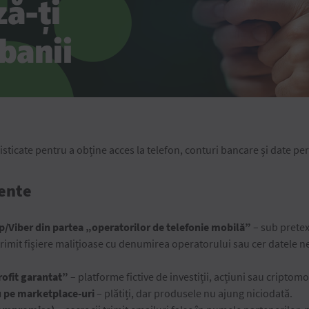
isticate pentru a obține acces la telefon, conturi bancare și date pe
vente
p/Viber din partea „operatorilor de telefonie mobilă”
– sub pretext
 trimit fișiere malițioase cu denumirea operatorului sau cer datele n
profit garantat”
– platforme fictive de investiții, acțiuni sau criptom
au pe marketplace-uri
– plătiți, dar produsele nu ajung niciodată.