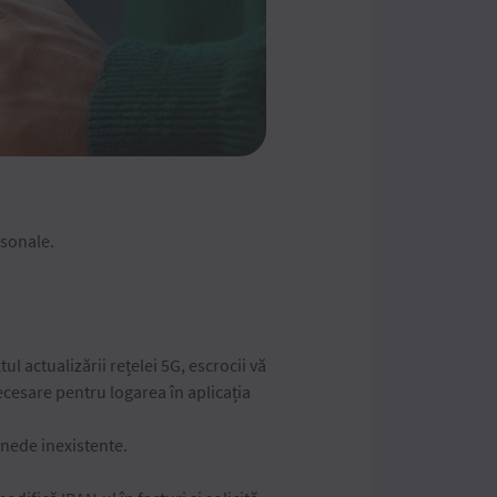
rsonale.
ul actualizării rețelei 5G, escrocii vă
ecesare pentru logarea în aplicația
onede inexistente.