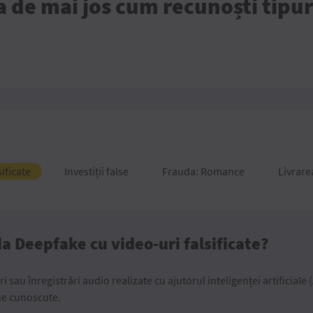
a de mai jos cum recunoști tipur
ificate
Investiții false
Frauda: Romance
Livrare
a Deepfake cu video-uri falsificate?
 sau înregistrări audio realizate cu ajutorul inteligenței artificiale 
ne cunoscute.