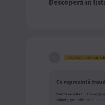
Descoperă în list
Deepfake - video-uri fals
Ce reprezintă fraud
Deepfake-urile
sunt videoclipuri
chipul și gesturile unei persoa