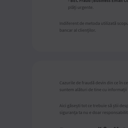
- BEC Fraud (Business Email 
plăți urgente.
Indiferent de metoda utilizată scopu
bancar al clienților.
Cazurile de fraudă devin din ce în ce
suntem alături de tine cu informații cl
Aici găsești tot ce trebuie să știi d
siguranța ta nu e doar responsabilita