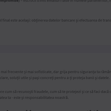
Compromise)
– escrocii trimit emailuri false în numele partenerilor, m
l final este același: obținerea datelor bancare și efectuarea de tran
 mai frecvente și mai sofisticate, dar grija pentru siguranța ta rămâ
are, soluții utile și pași concreți pentru a-ți proteja banii și datele.
espre cum să recunoști fraudele, cum să te protejezi și ce să faci dacă
tea ta - este și responsabilitatea noastră.