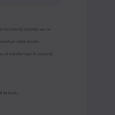
te recomandă investiții sau cer
masivă pe rețele sociale.
ar să transferi bani în conturile
ață de buze.