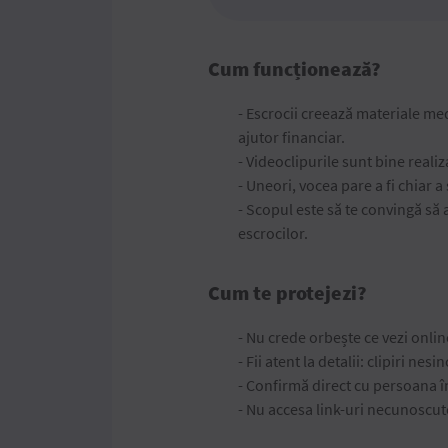
Cum funcționează?
- Escrocii creează materiale me
ajutor financiar.
- Videoclipurile sunt bine realiz
- Uneori, vocea pare a fi chiar a
- Scopul este să te convingă să 
escrocilor.
Cum te protejezi?
- Nu crede orbește ce vezi onlin
- Fii atent la detalii: clipiri ne
- Confirmă direct cu persoana î
- Nu accesa link-uri necunoscut