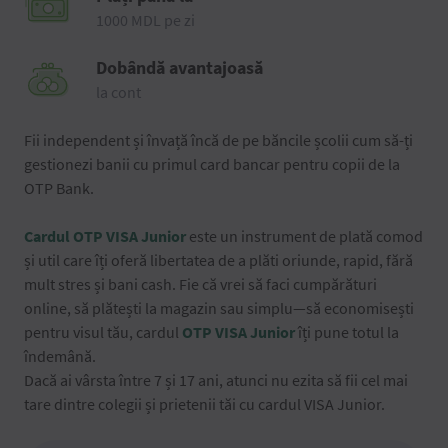
1000 MDL pe zi
Dobândă avantajoasă
la cont
Fii independent și învață încă de pe băncile școlii cum să-ți
gestionezi banii cu primul card bancar pentru copii de la
OTP Bank.
Cardul OTP VISA Junior
este un instrument de plată comod
și util care îți oferă libertatea de a plăti oriunde, rapid, fără
mult stres și bani cash. Fie că vrei să faci cumpărături
online, să plătești la magazin sau simplu—să economisești
pentru visul tău, cardul
OTP VISA Junior
îți pune totul la
îndemână.
Dacă ai vârsta între 7 și 17 ani, atunci nu ezita să fii cel mai
tare dintre colegii și prietenii tăi cu cardul VISA Junior.