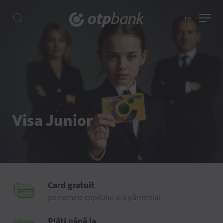
ro
Visa Junior
Card gratuit
pe numele copilului și a părintelui
Plăți până la