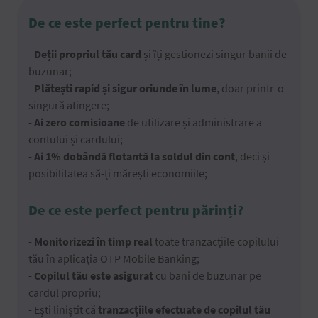
De ce este perfect pentru tine?
-
Deții propriul tău card
și îți gestionezi singur banii de
buzunar;
-
Plătești rapid și sigur oriunde în lume
, doar printr-o
singură atingere;
-
Ai zero comisioane
de utilizare și administrare a
contului și cardului;
-
Ai 1% dobândă flotantă la soldul din cont
, deci și
posibilitatea să-ți mărești economiile;
De ce este perfect pentru părinți?
-
Monitorizezi în timp real
toate tranzacțiile copilului
tău în aplicația OTP Mobile Banking;
-
Copilul tău este asigurat
cu bani de buzunar pe
cardul propriu;
- Ești liniștit că
tranzacțiile efectuate de copilul tău