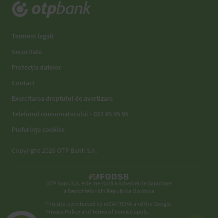
Termeni legali
Securitate
Protecția datelor
Contact
Exercitarea dreptului de avertizare
Telefonul consumatorului - 022 85 95 95
Preferințe cookies
Copyright 2026 OTP Bank S.A.
OTP Bank S.A. este membră a Schemei de Garantare
a Depozitelor din Republica Moldova
This site is protected by reCAPTCHA and the Google
Privacy Policy
and
Terms of Service
apply.