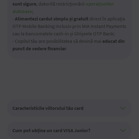
sunt sigure
, datorită restricționării
operațiunilor
dubioase
;
-
Alimentezi cardul simplu și gratuit
direct în aplicația
OTP Mobile Banking inclusiv prin MIA Instant Payments
sau la bancomatele cash-in și Ghișeele OTP Bank;
- Copilul tău are posibilitatea să devină mai
educat din
punct de vedere financiar
.
Caracteristicile viitorului tău card
Cum pot obține un card VISA Junior?