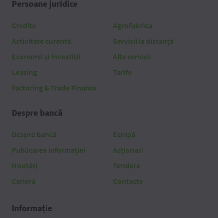
Persoane juridice
Credite
AgroFabrica
Activitate curentă
Servicii la distanță
Economii și investiții
Alte servicii
Leasing
Tarife
Factoring & Trade Finance
Despre bancă
Despre bancă
Echipă
Publicarea informației
Acționari
Noutăți
Tendere
Carieră
Contacte
Informație