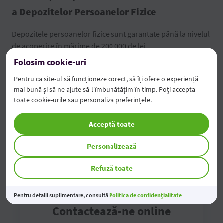
a Depozitelor Persoanelor Fizice
Depozitele persoanelor fizice sunt garantate până la nivelul
de acoperire în mărime de 200 000 de lei.
Folosim cookie-uri
Broșura FGDSB
Pentru ca site-ul să funcționeze corect, să îți ofere o experiență
mai bună și să ne ajute să-l îmbunătățim în timp. Poți accepta
Formularul de informare a deponenților
toate cookie-urile sau personaliza preferințele.
Acceptă toate
Personalizează
Refuză toate
Pentru detalii suplimentare, consultă
Politica de confidențialitate
Contactează-ne online