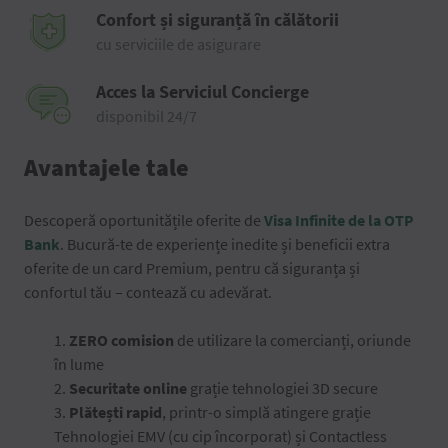
Confort și siguranță în călătorii
cu serviciile de asigurare
Acces la Serviciul Concierge
disponibil 24/7
Avantajele tale
Descoperă oportunitățile oferite de
Visa Infinite de la OTP
Bank
. Bucură-te de experiențe inedite și beneficii extra
oferite de un card Premium, pentru că siguranța și
confortul tău – contează cu adevărat.
1.
ZERO comision
de utilizare la comercianți, oriunde
în lume
2.
Securitate online
grație tehnologiei 3D secure
3.
Plătești rapid
, printr-o simplă atingere grație
Tehnologiei EMV (cu cip încorporat) și Contactless