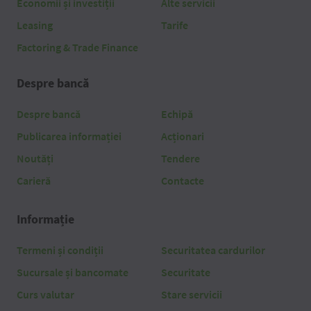
Economii și investiții
Alte servicii
Leasing
Tarife
Factoring & Trade Finance
Despre bancă
Despre bancă
Echipă
Publicarea informației
Acționari
Noutăți
Tendere
Carieră
Contacte
Informație
Termeni și condiții
Securitatea cardurilor
Sucursale și bancomate
Securitate
Curs valutar
Stare servicii