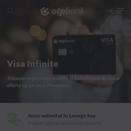
ro
Visa Infinite
Trăiește experiențe inedite și beneficiază de extra
oferte cu un card Premium.
Acces nelimitat în Lounge Key
în peste 1200 de aeroporturi din lume