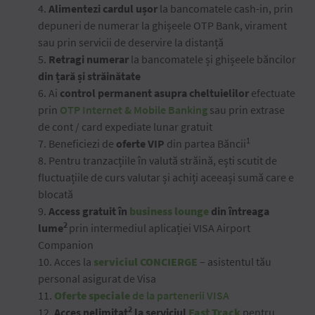
4.
Alimentezi cardul ușor
la bancomatele cash-in, prin
depuneri de numerar la ghișeele OTP Bank, virament
sau prin servicii de deservire la distanță
5.
Retragi numerar
la bancomatele și ghișeele băncilor
din țară și străinătate
6. Ai
control permanent asupra cheltuielilor
efectuate
prin
OTP Internet & Mobile Banking
sau prin extrase
de cont / card expediate lunar gratuit
1
7. Beneficiezi de
oferte VIP
din partea Băncii
8. Pentru tranzacțiile în valută străină, ești scutit de
fluctuațiile de curs valutar și achiți aceeași sumă care e
blocată
9.
Access gratuit în
business lounge
din întreaga
2
lume
prin intermediul aplicației VISA Airport
Companion
10. Acces la
s
erviciul CONCIERGE
– asistentul tău
personal asigurat de Visa
11.
Oferte speciale
de la partenerii VISA
2
12.
Acces nelimitat
la serviciul
Fast Track
pentru