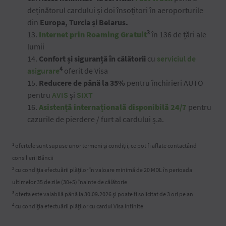
deținătorul cardului și doi însoțitori în aeroporturile
din
Europa, Turcia și Belarus.
3
13.
Internet prin Roaming Gratuit
în 136 de țări ale
lumii
14.
Co
nfort și siguranță în călătorii
cu
serviciul de
4
asigurare
oferit de Visa
15.
Reducere de până la 35%
pentru închirieri AUTO
pentru
AVIS
și
SIXT
16.
Asistență internațională disponibilă 24/7
pentru
cazurile de pierdere / furt al cardului ș.a.
1
ofertele sunt supuse unor termeni și condiții, ce pot fi aflate contactând
consilierii Băncii
2
cu condiția efectuării plăților în valoare minimă de 20 MDL în perioada
ultimelor 35 de zile (30+5) înainte de călătorie
3
oferta este valabilă până la 30.09.2026 și poate fi solicitat de 3 ori pe an
4
cu condiția efectuării plăților cu cardul Visa Infinite