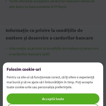
Tarife aferente acceptării cardurilor bancare emise de
alte bănci la bancomatele OTP Bank
Informaţie cu privire la condițiile de
emitere și deservire a cardurilor bancare
Informaţie cu privire la condițiile de emitere și deservire
a cardurilor bancare (pdf)
Folosim cookie-uri
Informații cu privire la Fondul de Garantare
Pentru ca site-ul să funcționeze corect, să îți ofere o experiență
mai bună și să ne ajute să-l îmbunătățim în timp. Poți accepta
a Depozitelor Persoanelor Fizice
toate cookie-urile sau personaliza preferințele.
Depozitele persoanelor fizice sunt garantate până la nivelul
Acceptă toate
de acoperire în mărime de 200 000 de lei.