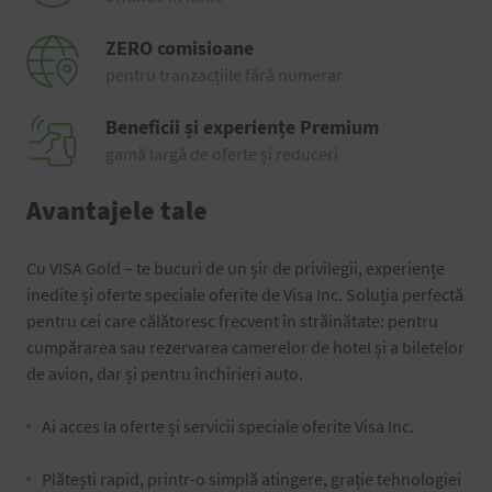
ZERO comisioane
pentru tranzacțiile fără numerar
Beneficii și experiențe Premium
gamă largă de oferte și reduceri
Avantajele tale
Cu VISA Gold – te bucuri de un șir de privilegii, experiențe
inedite și oferte speciale oferite de Visa Inc. Soluția perfectă
pentru cei care călătoresc frecvent în străinătate: pentru
cumpărarea sau rezervarea camerelor de hotel și a biletelor
de avion, dar și pentru închirieri auto.
Ai acces la oferte și servicii speciale oferite Visa Inc.
Plătești rapid, printr-o simplă atingere, grație tehnologiei