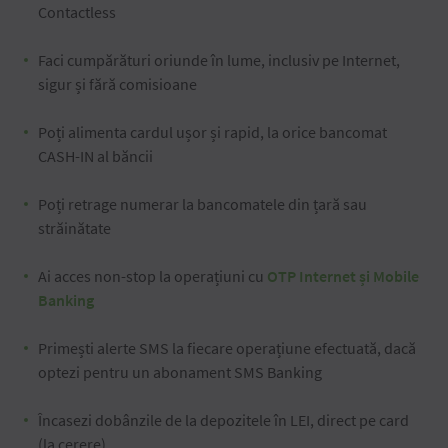
Contactless
Faci cumpărături oriunde în lume, inclusiv pe Internet,
sigur și fără comisioane
Poți alimenta cardul ușor și rapid, la orice bancomat
CASH-IN al băncii
Poți retrage numerar la bancomatele din țară sau
străinătate
Ai acces non-stop la operațiuni cu
OTP Internet și Mobile
Banking
Primești alerte SMS la fiecare operațiune efectuată, dacă
optezi pentru un abonament SMS Banking
Încasezi dobânzile de la depozitele în LEI, direct pe card
(la cerere)