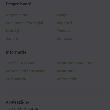
Despre bancă
Despre bancă
Echipă
Publicarea informației
Acționari
Noutăți
Tendere
Carieră
Contacte
Informație
Termeni și condiții
Securitatea cardurilor
Sucursale și bancomate
Securitate
Curs valutar
Stare servicii
Apelează-ne
+373 22 256 456