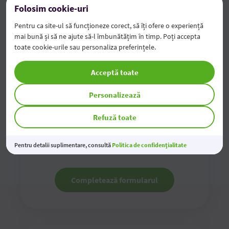
Folosim cookie-uri
Pentru ca site-ul să funcționeze corect, să îți ofere o experiență
mai bună și să ne ajute să-l îmbunătățim în timp. Poți accepta
toate cookie-urile sau personaliza preferințele.
Acceptă toate
Personalizează
Contactează-ne online
Refuză toate
Completează formularul de contact online și te
vom contacta noi în cel mai scurt timp
Pentru detalii suplimentare, consultă
Politica de confidențialitate
Completează formularul