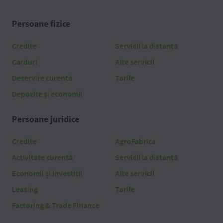
Persoane fizice
Credite
Servicii la distanță
Carduri
Alte servicii
Deservire curentă
Tarife
Depozite și economii
Persoane juridice
Credite
AgroFabrica
Activitate curentă
Servicii la distanță
Economii și investiții
Alte servicii
Leasing
Tarife
Factoring & Trade Finance