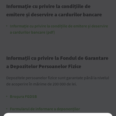
Informaţie cu privire la condițiile de
emitere și deservire a cardurilor bancare
Informaţie cu privire la condițiile de emitere și deservire
a cardurilor bancare (pdf)
Informații cu privire la Fondul de Garantare
a Depozitelor Persoanelor Fizice
Depozitele persoanelor fizice sunt garantate până la nivelul
de acoperire în mărime de 200 000 de lei.
Broșura FGDSB
Formularul de informare a deponenților