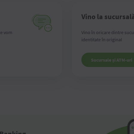
Vino la sucursal
te vom
Vino în oricare dintre suc
identitate în original
Sucursale și ATM-uri
 Banking