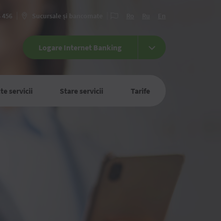
6 456
Sucursale și bancomate
Ro
Ru
En
Logare Internet Banking
te servicii
Stare servicii
Tarife