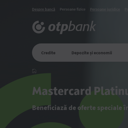
Despre bancă
Persoane fizice
Persoane juridice
P
Credite
Depozite și economii
Главная
Mastercard Plati
Beneficiază de oferte speciale în