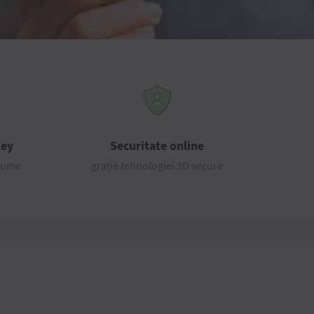
Key
Securitate online
 lume
grație tehnologiei 3D secure