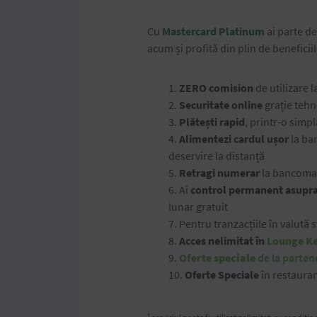
Cu
Mastercard Platinum
ai parte de 
acum și profită din plin de benefici
1.
ZERO comision
de utilizare 
2.
Securitate online
grație tehn
3.
Plătești rapid
, printr-o simp
4.
Alimentezi cardul ușor
la ba
deservire la distanță
5.
Retragi numerar
la bancomat
6. Ai
control permanent asupra 
lunar gratuit
7. Pentru tranzacțiile în valută 
8.
Acces nelimitat în
Lounge K
9.
Oferte speciale
de la parten
10.
Oferte Speciale
în restauran
1