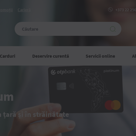
romoții
Carieră
+373 22 25
Carduri
Deservire curentă
Servicii online
Al
num
 țară și în străinătate