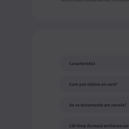
serviciul poate fi utilizat nelimitat, cu condiți
Caracteristici
Cum pot obține un card?
De ce documente am nevoie?
Cât timp durează emiterea car