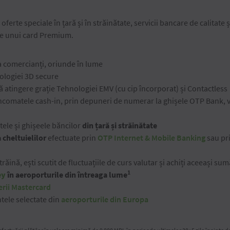
oferte speciale în țară și în străinătate, servicii bancare de calitate 
ile unui card Premium.
la comercianți, oriunde în lume
ologiei 3D secure
lă atingere grație Tehnologiei EMV (cu cip încorporat) și Contactless
ncomatele cash-in, prin depuneri de numerar la ghișele OTP Bank, vi
ele și ghișeele băncilor
din țară și străinătate
cheltuielilor
efectuate prin
OTP Internet & Mobile Banking
sau pri
străină, ești scutit de fluctuațiile de curs valutar și achiți aceeași su
1
ey
în aeroporturile din întreaga lume
erii Mastercard
tele selectate din
aeroporturile din Europa